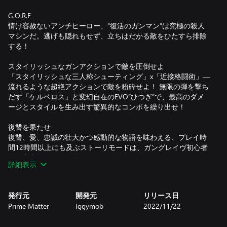
G.O.R.E
情け容赦ないアンチヒーロー、“復活のガンマン”は究極の殺人
マシンだ。逃げも隠れもせず、立ちはだかる敵をひたすら排除
する！
スタイリッシュなガンアクションで敵を圧倒せよ
「スタイリッシュな三人称シューティング」x「近接格闘術」―
流れるような超絶アクションで敵を粉砕せよ！ 無限の弾を撃ち
だす「ケルベロス」と変幻自在のEVO“ひつぎ”で、最高のダメ
ージとスタイルを生み出す驚異的なコンボを繰り出せ！
復讐を果たせ
復讐、愛、忠誠の壮大かつ感動的な物語を味わえる、プレイ時
間12時間以上にも及ぶストーリモードは、ガングレイヴ初心者
から古参ファンまで楽しめる！
詳細表示
復讐を果たせ
復讐、愛、忠誠の壮大かつ感動的な物語を味わえる、プレイ時
発行元
開発元
リリース日
間12時間以上にも及ぶストーリモードは、ガングレイヴ初心者
Prime Matter
Iggymob
2022/11/22
から古参ファンまで楽しめる！