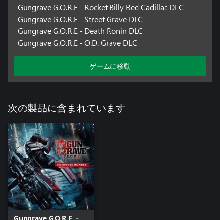
Gungrave G.O.R.E - Rocket Billy Red Cadillac DLC
Gungrave G.O.R.E - Street Grave DLC
Gungrave G.O.R.E - Death Ronin DLC
Gungrave G.O.R.E - O.D. Grave DLC
ゲームに移動
次の製品に含まれています
Gungrave G.O.R.E. -