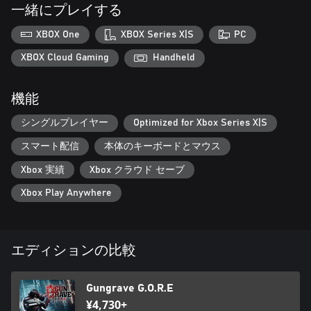
目を奪う景色
一緒にプレイする
実際の場所に基づいた、ダークな雰囲気が漂う未来の東南アジ
アを舞台にした壮大な冒険。
XBOX One
XBOX Series X|S
PC
XBOX Cloud Gaming
Handheld
機能
シングルプレイヤー
Optimized for Xbox Series X|S
スマート配信
本体のキーボードとマウス
Xbox 実績
Xbox クラウド セーブ
Xbox Play Anywhere
エディションの比較
Gungrave G.O.R.E
¥4,730+