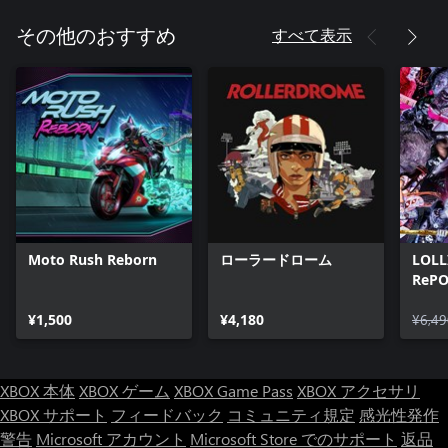
すべて表示
その他のおすすめ
Moto Rush Reborn
ローラードローム
LOLL
ReP
¥1,500
¥4,180
¥6,49
XBOX 本体
XBOX ゲーム
XBOX Game Pass
XBOX アクセサリ
XBOX サポート
フィードバック
コミュニティ規定
感光性発作
警告
Microsoft アカウント
Microsoft Store でのサポート
返品