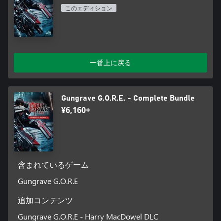
このエディション
一番上に戻る
Gungrave G.O.R.E. - Complete Bundle
¥6,160+
含まれているゲーム
Gungrave G.O.R.E
追加コンテンツ
Gungrave G.O.R.E - Harry MacDowel DLC