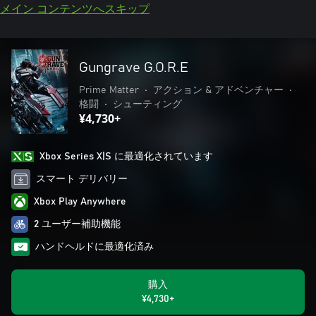
メイン コンテンツへスキップ
Gungrave G.O.R.E
Prime Matter
•
アクション & アドベンチャー
•
格闘
•
シューティング
¥4,730+
Xbox Series X|S に最適化されています
スマート デリバリー
Xbox Play Anywhere
2 ユーザー補助機能
ハンドヘルドに最適化済み
購入
¥4,730+