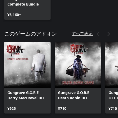
Complete Bundle
¥6,160+
すべて表示
このゲームのアドオン
Gungrave G.O.R.E -
Gungrave G.O.R.E -
Gungr
Harry MacDowel DLC
Death Ronin DLC
O.D.
¥925
¥710
¥710