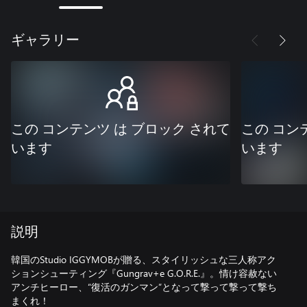
ギャラリー
この コンテンツ は ブロック されて
この コン
います
います
説明
韓国のStudio IGGYMOBが贈る、スタイリッシュな三人称アク
ションシューティング『Gungrav+e G.O.R.E.』。情け容赦ない
アンチヒーロー、“復活のガンマン”となって撃って撃って撃ち
まくれ！