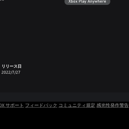
Xbox Play Anywhere
リリース日
2022/7/27
OX サポート
フィードバック
コミュニティ規定
感光性発作警告
！