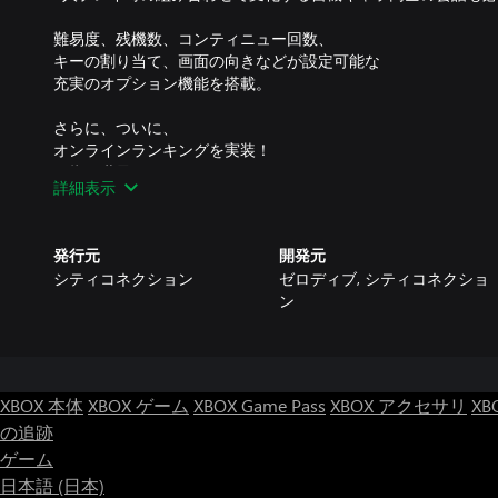
難易度、残機数、コンティニュー回数、
キーの割り当て、画面の向きなどが設定可能な
充実のオプション機能を搭載。
さらに、ついに、
オンラインランキングを実装！
目指せ世界一のGUNBIRD！
詳細表示
◇自機キャラクター紹介
男ならこれを選べ!! 小さな大魔法使い "マリオン"
発行元
開発元
一撃必殺ロケットパンチ!! 空飛ぶロボット軍人 "バルナス"
シティコネクション
ゼロディブ, シティコネクショ
攻守一体の如意棒!! 中華な女魔道士 "ヤンニャン"
ン
攻撃力はNo.1だ!! 愛と根性の宮大工 "鉄"
スピードはNo.1だ!! 大空の冒険科学者 "アッシュ"
◇自機の特徴
「P」アイテムでパワーアップ、サブウェポンも追加
XBOX 本体
XBOX ゲーム
XBOX Game Pass
XBOX アクセサリ
XB
「B」アイテムでボムをゲット、敵弾一掃&緊急回避に
の追跡
溜め撃ちでキャラクターごとに異なるチャージショットが発動
ゲーム
◇「ARCADE」モードの特徴
日本語 (日本)