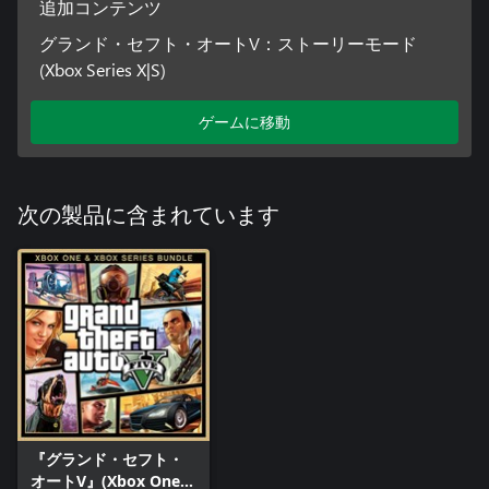
追加コンテンツ
す。利用規約、行動規範またはその他のポリシーを違反した場
合、ゲームまたはオンラインアカウントのアクセスを制限また
グランド・セフト・オートV：ストーリーモード
は停止することがあります。カスタマーサポートとテクニカル
(Xbox Series X|S)
サポートに関してはwww.rockstargames.com/supportに記載され
ています。本タイトルに適用されるオンラインサービス、費
ゲームに移動
用、制限、使用許諾の詳細についてはwww.rockstargames.com
をご参照ください。
購入、使用、引換には制限が適用されます。詳しくは
次の製品に含まれています
www.rockstargames.com/eulaのライセンス契約、
www.rockstargames.com/legalの利用規約をご参照ください。
©2008 - 2014 Rockstar Games, Inc. Rockstar Games, Grand
Theft Auto, the GTA Five, and the Rockstar Games R* marks and
logos are trademarks and/or registered trademarks of Take-Two
Interactive Software, Inc. in the U.S.A. and/or foreign countries.
『グランド・セフト・
オートV』(Xbox One &