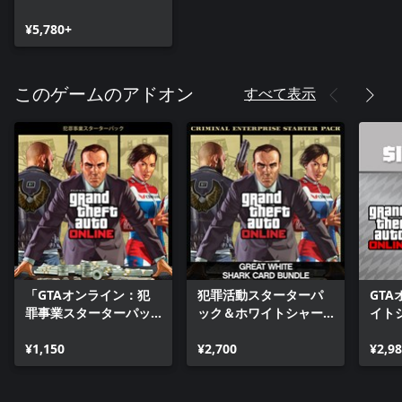
Xbox Series X|S)
¥5,780+
すべて表示
このゲームのアドオン
「GTAオンライン：犯
犯罪活動スターターパ
GT
罪事業スターターパッ
ック＆ホワイトシャー
イト
ク」
ク マネーカードバンド
ード
¥1,150
ル
¥2,700
¥2,9