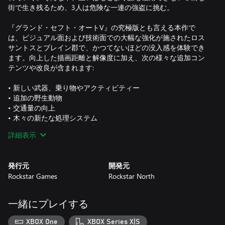
街で生き残るため、3人は危険な一連の強盗に挑む。
『グランド・セフト・オートV』の究極版とも言える本作で
は、ビジュアル面および技術面での大幅な強化が施されたロス
サントスとブレイン郡で、かつてないほどの没入感を体験でき
ます。向上した描画距離と解像度に加え、次の様々な追加コン
テンツや改良が含まれます:
• 新しい武器、乗り物やアクティビティー
• 追加の野生動物
• 交通量の向上
• 木々の新たな処理システム
• ダメージや天候効果の向上など
詳細表示
『グランド・セフト・オートV』に含まれる「GTAオンライン」
では、プレイヤー数を増やし、最大30人で Xbox One のオンラ
発行元
開発元
インプレイを楽しめます。「GTAオンライン」の発売から現在
Rockstar Games
Rockstar North
までに配信してきたゲームプレイのアップグレードやロックス
ター作成コンテンツは、Xbox One 版でもご利用いただけます。
今後も盛りだくさんなので、お楽しみに。
一緒にプレイする
復帰プレイヤー向けのスペシャルコンテンツ
XBOX One
XBOX Series X|S