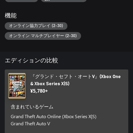
以前 Xbox 360 版をプレイしていて Xbox One 版で復帰した方
は、『グランド・セフト・オート』シリーズ過去作品に登場し
たクラシックカーの特別バージョンなど、様々なコンテンツが
機能
入手可能です。デュークス、水上飛行機「ドードー」、そして
速度と操作性が上昇した飛行船、野生動物の写真撮影、射撃練
オンライン協力プレイ (2-30)
習場チャレンジなどのアクティビティー、新武器などもお楽し
オンライン マルチプレイヤー (2-30)
みいただけます。
スペシャルコンテンツへのアクセスには、ロックスター・ゲー
ムスSocial Clubのアカウントが必要です。詳しくは
エディションの比較
rockstargames.com/v/bonuscontentをご覧ください。
rockstargames.com/eulaに定められた使用許諾契約書および
『グランド・セフト・オートV』(Xbox One
rockstargames.com/socialclubに定められたオンラインアカウン
& Xbox Series X|S)
ト規約に同意いただく必要があります。限定コンテンツ、アン
¥5,780+
ロック要素、ダウンロードコンテンツ、オンラインコンテン
ツ、各種サービスや機能など、特別な仕様に対する譲渡不能な
アクセスには、一回限り有効なシリアルコード、追加費用、オ
含まれているゲーム
ンラインのアカウント登録（13歳以上）が必要になる場合があ
ります。特別な仕様に対するアクセスにはインターネット接続
Grand Theft Auto Online (Xbox Series X|S)
環境が必要となる場合や、すべてのユーザーがご利用いただけ
Grand Theft Auto V
ない場合があります。また、通知から30日が経過後、これらを
停止、変更、もしくは規約を変更して提供する場合がありま