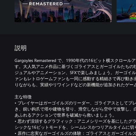
説明
Gargoyles Remastered で、1990年代の16ビット横ス
す。大人気アニメ作品に基づくゴライアスとガーゴイルたちの
ジュアルやアニメーション、SFXで楽しみましょう。ガーゴイ
ァンもレトロゲームファンも一同に感動する精細さで再び動き
りながらも、実績やリワインドなどの新機能が追加されたゲー
主な特徴
• プレイヤーはガーゴイルズのリーダー、ゴライアスとしてプ
き、鋭い鉤爪で塔や建物を登り、滑空しながら空中で攻撃し、
あふれるアクションで世界を破滅から救いましょう。
• 思わず没頭するグラフィック：アニメシリーズを基にしたグ
シックな16ビットモードを、シームレスかつリアルタイムに切
• 原作に忠実なガーゴイルズの体験：ゴライアスとガーゴイル