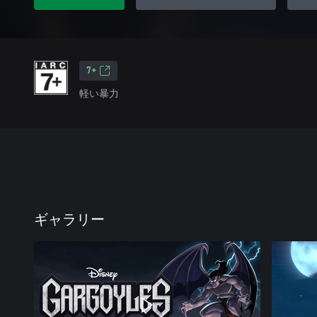
7+
軽い暴力
ギャラリー