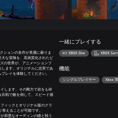
一緒にプレイする
クロールアクションの名作が美麗に蘇りま
XBOX One
XBOX Seri
壮大な冒険を、高画質化されたビ
ルズの世界が、アニメーションフ
出します。オリジナルに忠実であ
機能
ムプレイを体験してください。
シングルプレイヤー
Xbox 
レイします。その剛力で岩をも砕
白兵戦で敵を倒して、スピード感
ラフィックとオリジナル版のクラ
り替えることが可能です。
ズが邪悪なオーディンの瞳と戦う