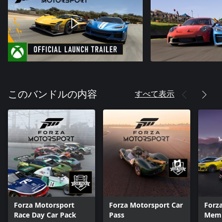
すべて表示
このバンドルの内容
Forza Motorsport
Forza Motorsport Car
Forz
Race Day Car Pack
Pass
Memb