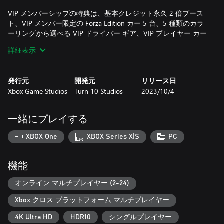
VIP メンバーシップの特典は、基本クレジット永久 2 倍ブース
ト、VIP メンバー限定の Forza Edition カー 5 台、5 種類のカラ
ーリングから選べる VIP ドライバー ギア、VIP プレイヤー カー
ド、VIP クラウン フレア、VIP 限定イベントなど多数。
詳細表示
ウェルカム パックは、Forza Motorsport のキャリアを猛烈にパ
ワーアップ。5 台のショールーム マシンが即時アンロックさ
発行元
開発元
リリース日
れ、夢のマシンの購入に使用できるボーナス クレジット
Xbox Game Studios
Turn 10 Studios
2023/10/4
500,000 も手に入ります。
*別売りのゲーム本体、または Game Pass (Ultimate、コンソー
一緒にプレイする
ル、PC) のサブスクリプションが必要です。ゲーム カタログ
は、プランや地域、デバイスによって異なるほか、時間の経過
XBOX One
XBOX Series X|S
PC
によっても変化します。xbox.com/gamepass
機能
オンライン マルチプレイヤー (2-24)
Xbox クロス プラットフォーム マルチプレイヤー
4K Ultra HD
HDR10
シングルプレイヤー