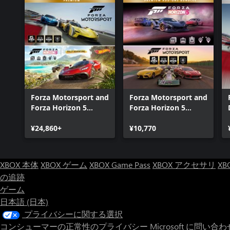
Forza Motorsport and
Forza Motorsport and
Forza Horizon 5
Forza Horizon 5
Premium Editions
Premium Add-Ons
Bundle
¥24,860+
Bundle
¥10,770
XBOX 本体
XBOX ゲーム
XBOX Game Pass
XBOX アクセサリ
XB
の追跡
ゲーム
日本語 (日本)
プライバシーに関する選択
コンシューマーの正常性のプライバシー
Microsoft に問い合わ