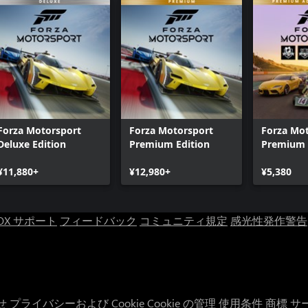
Forza Motorsport
Forza Motorsport
Forza Mo
Deluxe Edition
Premium Edition
Premium
Bundle
¥11,880+
¥12,980+
¥5,380
OX サポート
フィードバック
コミュニティ規定
感光性発作警告
せ
プライバシーおよび Cookie
Cookie の管理
使用条件
商標
サ