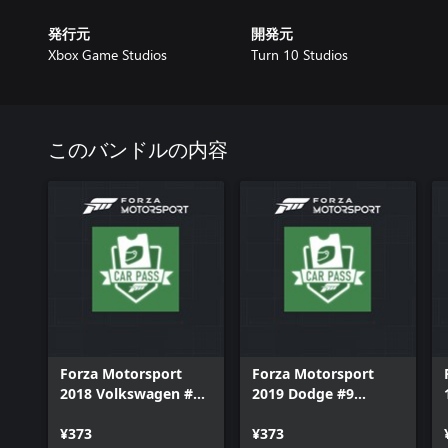
発行元
開発元
Xbox Game Studios
Turn 10 Studios
このバンドルの内容
Forza Motorsport
Forza Motorsport
2018 Volkswagen #22
2019 Dodge #9
Experion Racing Golf
American V8 Road
GTI
¥373
Racing TA Challenger
¥373