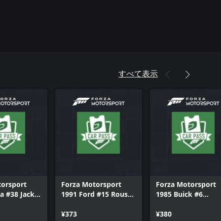
すべて表示
torsport
Forza Motorsport
Forza Motorsport
a #38 Jackie
1991 Ford #15 Roush
1985 Buick #6
Racing Oreca
Racing Whistler
Performance
Mustang
¥373
Motorsports
¥380