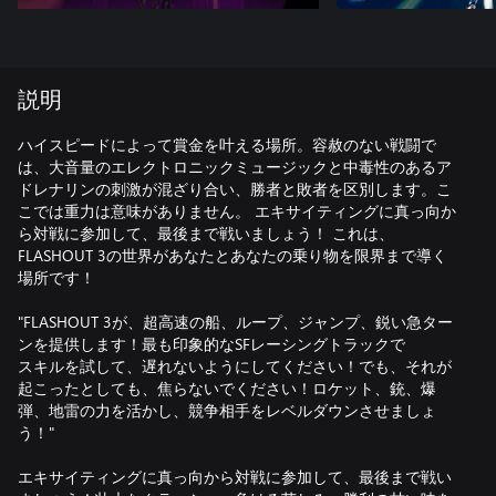
説明
ハイスピードによって賞金を叶える場所。容赦のない戦闘で
は、大音量のエレクトロニックミュージックと中毒性のあるア
ドレナリンの刺激が混ざり合い、勝者と敗者を区別します。こ
こでは重力は意味がありません。 エキサイティングに真っ向か
ら対戦に参加して、最後まで戦いましょう！ これは、
FLASHOUT 3の世界があなたとあなたの乗り物を限界まで導く
場所です！
"FLASHOUT 3が、超高速の船、ループ、ジャンプ、鋭い急ター
ンを提供します！最も印象的なSFレーシングトラックで
スキルを試して、遅れないようにしてください！でも、それが
起こったとしても、焦らないでください！ロケット、銃、爆
弾、地雷の力を活かし、競争相手をレベルダウンさせましょ
う！"
エキサイティングに真っ向から対戦に参加して、最後まで戦い