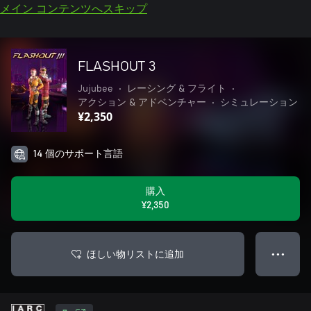
メイン コンテンツへスキップ
FLASHOUT 3
Jujubee
•
レーシング & フライト
•
アクション & アドベンチャー
•
シミュレーション
¥2,350
14 個のサポート言語
購入
¥2,350
ほしい物リストに追加
● ● ●