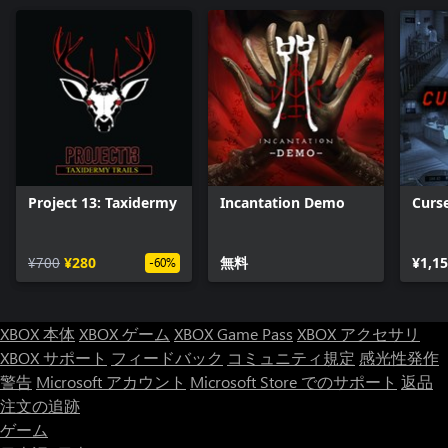
す。どうしたの？あのメロディー...
Project 13: Taxidermy
Incantation Demo
Curs
¥700
¥280
無料
¥1,1
-60%
XBOX 本体
XBOX ゲーム
XBOX Game Pass
XBOX アクセサリ
XBOX サポート
フィードバック
コミュニティ規定
感光性発作
警告
Microsoft アカウント
Microsoft Store でのサポート
返品
注文の追跡
ゲーム