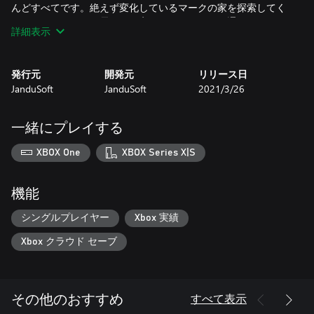
んどすべてです。絶えず変化しているマークの家を探索してく
ださい。ゆっくりと雰囲気が変わります。見かけ通りのものな
詳細表示
ど何もありません。あなたの恐れを打ち負かしてください。恐
怖と真実に直面する。しかし何よりも...本当のホラー体験を楽
しんでください。
発行元
開発元
リリース日
JanduSoft
JanduSoft
2021/3/26
すべてが非常に奇妙でした。なぜお父さんはそれをしたのです
か？彼は今刑務所にいます。彼はいい人でした...何かが正しく
ありません。私は真実を知る必要があります...しかし彼女だけ
一緒にプレイする
が知っています。または彼女はそれを知っていました。私は彼
女と話す必要があります、私は真実を発見する必要がありま
XBOX One
XBOX Series X|S
す。何が起こった？
あなたはソファに座っています。状況はあなたを克服します。
機能
非常に短い時間であなたの人生は180度回転しました。ほとん
ど気づかずに、あなたは一人で住んでいます。あなたの弟を担
シングルプレイヤー
Xbox 実績
当しています。あなたは台所に行きます、きしみ。ライトが突
Xbox クラウド セーブ
然点滅します。あなたは一人かそう思います。このすべてに、
それは真実を知らないことをあなたに悩ませ続けます、この全
体の話には明確なものは何もありません。何かが足りない...
すべて表示
その他のおすすめ
あなたの最大の恐れが叶います。孤独と闇があなたに侵入しま