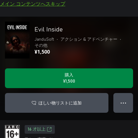
メイン コンテンツへスキップ
Evil Inside
JanduSoft
•
アクション & アドベンチャー
•
その他
¥1,500
購入
¥1,500
ほしい物リストに追加
● ● ●
16 才以上