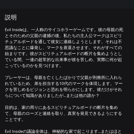
説明
Evil Insideは、一人称のサイコホラーゲームです。彼の母親の死
とそのための父親の逮捕の後、私たちの主人公マークはスピリ
チュアルボードを通して彼女に連絡しようとします。それは不
思議なことに爆発し、マークを衰退させます。それがすべての
始まりです。彼がスピリチュアルボードの断片を集めようとし
ている間、一連の超常的な出来事が彼を苦しめ、実際に何が起
こっているのかを見つけます。
プレーヤーは、母親を亡くしたばかりで父親が刑務所に入れら
れているため、弟を担当する10代のマークを体現します。マー
クを苦しめるビジョンと恐れを明らかにします。彼だけがそれ
らについて知識がありましたが...または他の誰か？
目的は、家の周りにあるスピリチュアルボードの断片を集め
て、母親のローズと連絡を取り、真実を発見できるようにする
ことです。
Evil Insideの議論全体は、神秘的な家で起こります...またはほと