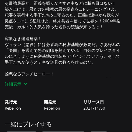
そ最強最高だ、正義を振りかざす連中などに勝ち目はない！
築き上げよ、君だけの秘密の悪の拠点を…トレーニングせよ、
犯罪を実行する手下たちを…守るのだ、正義の連中から我らが
拠点を…そして征服せよ、終末兵器を使って世界を！2004年発
売後、カルト的人気を誇った名作の続編が来っるっ！
容赦なき建造建築！
ヴィラン（悪役）には必ず島の秘密基地が必要だ。さあ好みの
「楽園」を選んで悪の刻印を刻んでやれ！自分のプレイスタイ
ルに合うように秘密基地の内装をデザインしていこう、そして
手下たちが使うステキな道具の数々を作るのだ。
凶悪なるアンチヒーロー！
悪の組織を運営していくためには、やはりそれなりに「強さ」
詳細表示
が必要だ。実行部隊となる手下たちを増やしてトレーニングし
ていき、悪の計画遂行のためのスペシャリスト集団を築き上げ
るのだ！もう少し必要かな、なんというか…圧倒的なものが？
発行元
開発元
リリース日
ならば頼れる幹部を雇うといいだろう、やはり親玉には右腕が
Rebellion
Rebellion
2021/11/30
必要だからな、1本といわず何本あっても…イイ！
卑劣なる装置の数々！
一緒にプレイする
正義の連中はうっとうしいぐらい時間厳守だ。さあトラップを