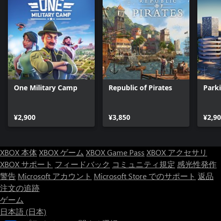
One Military Camp
Republic of Pirates
Park
¥2,900
¥3,850
¥2,9
XBOX 本体
XBOX ゲーム
XBOX Game Pass
XBOX アクセサリ
XBOX サポート
フィードバック
コミュニティ規定
感光性発作
警告
Microsoft アカウント
Microsoft Store でのサポート
返品
注文の追跡
ゲーム
日本語 (日本)