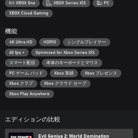
いろいろ研究開発して、暴力で奴らを追い払え！ピンボールバ
XBOX One
XBOX Series X|S
PC
ンパーで善人たちをクルクル回転、ビーナススパイトラップで
歯茎をガタガタいわせてやれ。トラップは多ければ多いほど…
XBOX Cloud Gaming
イイ！トラップのコンボで侵入者たちを完膚無きまで叩きのめ
せ！
機能
悪辣なる計画！
4K Ultra HD
HDR10
シングルプレイヤー
さあ壮大な悪の計画を実行せよ、終末兵器を製造して世界を征
服するのだぁ！英国のロイヤルファミリーを売り払え、メーン
60 fps +
Optimized for Xbox Series X|S
州の知事を誘拐しろ、そしてアラスカをこんがり焼いてしま
え。実行可能な悪の野望は数百を超える、バラエティあふれる
スマート配信
本体のキーボードとマウス
悪事こそ醍醐味だ。
PC ゲーム パッド
Xbox 実績
Xbox プレゼンス
Xbox クラブ
Xbox クラウド セーブ
Xbox Play Anywhere
エディションの比較
Evil Genius 2: World Domination