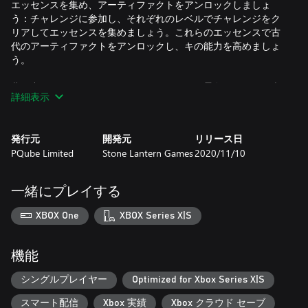
エッセンスを集め、アーティファクトをアンロックしましょ
う：チャレンジに参加し、それぞれのレベルでチャレンジをク
リアしてエッセンスを集めましょう。これらのエッセンスで古
代のアーティファクトをアンロックし、キの能力を高めましょ
う。
夢の中にいるようなアートスタイル：周りの景色を鮮やかに表
詳細表示
現した背景と美しい手書きのイラストが、キとエヴァーゲート
の景色に活力を注ぎこんでいます。
発行元
開発元
リリース日
魅惑的なサウンドトラック：それぞれのシーンに合わせ作曲さ
PQube Limited
Stone Lantern Games
2020/11/10
れた音楽を、オーケストラがエレガントに生演奏したオリジナ
ル・サウンドトラックをお楽しみください。
一緒にプレイする
XBOX One
XBOX Series X|S
機能
シングルプレイヤー
Optimized for Xbox Series X|S
スマート配信
Xbox 実績
Xbox クラウド セーブ