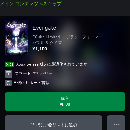
メイン コンテンツへスキップ
Evergate
PQube Limited
•
プラットフォーマー
•
パズル & クイズ
¥1,100
Xbox Series X|S に最適化されています
スマート デリバリー
9 個のサポート言語
購入
¥1,100
ほしい物リストに追加
● ● ●