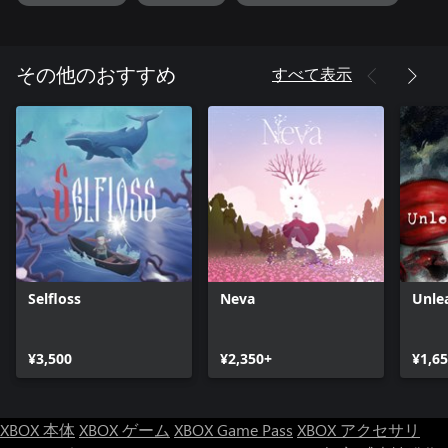
すべて表示
その他のおすすめ
Selfloss
Neva
Unle
¥3,500
¥2,350+
¥1,6
XBOX 本体
XBOX ゲーム
XBOX Game Pass
XBOX アクセサリ