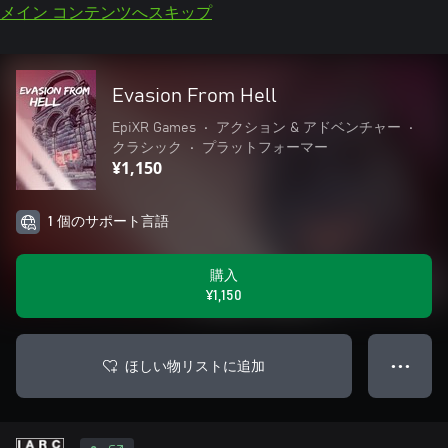
メイン コンテンツへスキップ
Evasion From Hell
EpiXR Games
•
アクション & アドベンチャー
•
クラシック
•
プラットフォーマー
¥1,150
1 個のサポート言語
購入
¥1,150
ほしい物リストに追加
● ● ●