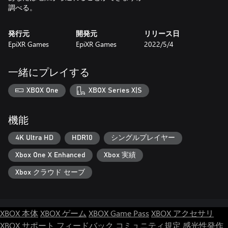
調べる。
発行元
開発元
リリース日
EpiXR Games
EpiXR Games
2022/5/4
一緒にプレイする
XBOX One
XBOX Series X|S
機能
4K Ultra HD
HDR10
シングルプレイヤー
Xbox One X Enhanced
Xbox 実績
Xbox クラウド セーブ
XBOX 本体
XBOX ゲーム
XBOX Game Pass
XBOX アクセサリ
XBOX サポート
フィードバック
コミュニティ規定
感光性発作