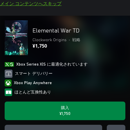
メイン コンテンツへスキップ
Elemental War TD
Clockwork Origins
•
戦略
¥1,750
Xbox Series X|S に最適化されています
スマート デリバリー
Xbox Play Anywhere
ほとんど互換性あり
購入
¥1,750