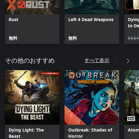
Rust
Left 4 Dead Weapons
Dying
to De
Upgr
無料
無料
¥3,61
すべて表示
その他のおすすめ
Dying Light: The
Outbreak: Shades of
Atom
Beast
Horror