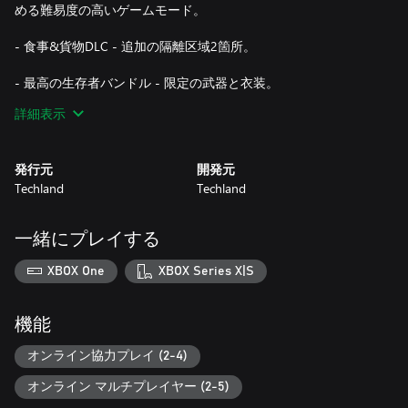
める難易度の高いゲームモード。
- 食事&貨物DLC - 追加の隔離区域2箇所。
- 最高の生存者バンドル - 限定の武器と衣装。
詳細表示
Dying Light：HellraidはEnhanced Editionに含まれません。
発行元
開発元
さらに広大なオープンワールド体験を希望の方は、ゾンビアク
Techland
Techland
ションの5周年を記念したDying Light: Anniversary Editionをどう
ぞ！
一緒にプレイする
2015年シーズンパス
XBOX One
XBOX Series X|S
シーズンパスでは、絶賛された最大拡張版のDying Light: The
Followingをはじめとする、本編発売から1年の間に登場した主
要なDLCパックにアクセスできます。また、マルチプレイヤー
機能
の「ビー・ザ・ゾンビ」モードや「ボザックホード」、追加ミ
ッション、限定アイテムをお楽しみいただけます。
オンライン協力プレイ (2-4)
オンライン マルチプレイヤー (2-5)
このシーズンパスには、Dying Light：Hellraidは含まれません。