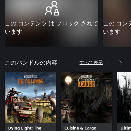
この コンテンツ は ブロック されて
この コン
います
います
すべて表示
このバンドルの内容
Dying Light: The
Cuisine & Cargo
Ulti