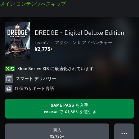
メイン コンテンツへスキップ
DREDGE - Digital Deluxe Edition
Team17
•
アクション & アドベンチャー
¥2,775+
Xbox Series X|S に最適化されています
スマート デリバリー
11 個のサポート言語
GAME PASS を入手
で
¥1,665
を値引き
購入
● ● ●
¥2,775+