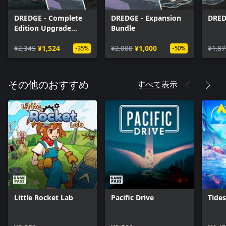
DREDGE - Complete
DREDGE - Expansion
DRED
Edition Upgrade
Bundle
Bundle
¥2,345
¥1,524
¥2,000
¥1,000
¥1,87
-35%
-50%
すべて表示
その他のおすすめ
Little Rocket Lab
Pacific Drive
Tide