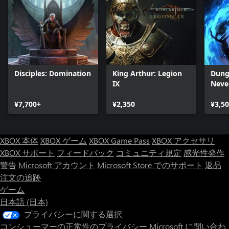
Disciples: Domination
King Arthur: Legion
Dung
IX
Neve
Enha
¥7,700+
¥2,350
¥3,5
XBOX 本体
XBOX ゲーム
XBOX Game Pass
XBOX アクセサリ
XBOX サポート
フィードバック
コミュニティ規定
感光性発作
警告
Microsoft アカウント
Microsoft Store でのサポート
返品
注文の追跡
ゲーム
日本語 (日本)
プライバシーに関する選択
コンシューマーの正常性のプライバシー
Microsoft に問い合わ