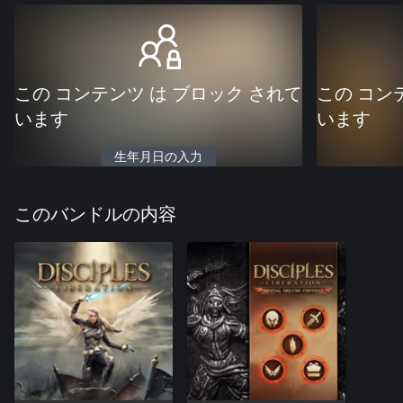
この コンテンツ は ブロック されて
この コン
います
います
生年月日の入力
このバンドルの内容