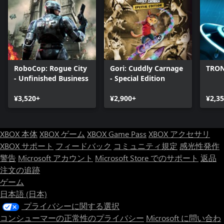
RoboCop: Rogue City
Gori: Cuddly Carnage
TRON
- Unfinished Business
- Special Edition
¥3,520+
¥2,900+
¥2,3
XBOX 本体
XBOX ゲーム
XBOX Game Pass
XBOX アクセサリ
XBOX サポート
フィードバック
コミュニティ規定
感光性発作
警告
Microsoft アカウント
Microsoft Store でのサポート
返品
注文の追跡
ゲーム
日本語 (日本)
プライバシーに関する選択
コンシューマーの正常性のプライバシー
Microsoft に問い合わ