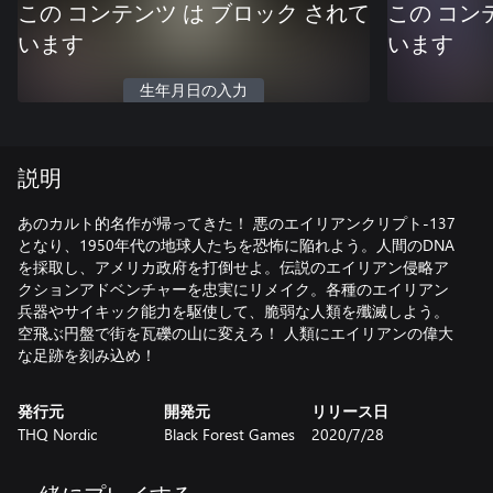
この コンテンツ は ブロック されて
この コン
います
います
生年月日の入力
説明
あのカルト的名作が帰ってきた！ 悪のエイリアンクリプト-137
となり、1950年代の地球人たちを恐怖に陥れよう。人間のDNA
を採取し、アメリカ政府を打倒せよ。伝説のエイリアン侵略ア
クションアドベンチャーを忠実にリメイク。各種のエイリアン
兵器やサイキック能力を駆使して、脆弱な人類を殲滅しよう。
空飛ぶ円盤で街を瓦礫の山に変えろ！ 人類にエイリアンの偉大
な足跡を刻み込め！
発行元
開発元
リリース日
THQ Nordic
Black Forest Games
2020/7/28