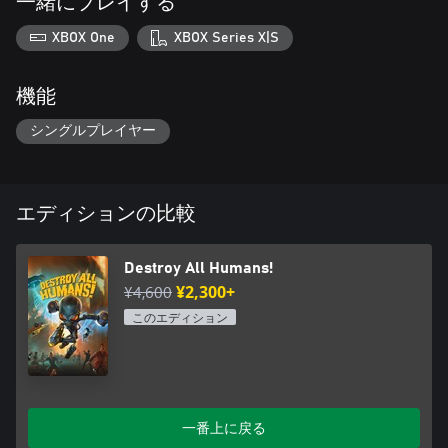
一緒にプレイする
XBOX One
XBOX Series X|S
機能
シングルプレイヤー
エディションの比較
Destroy All Humans!
¥4,600
¥2,300+
このエディション
一番上に戻る