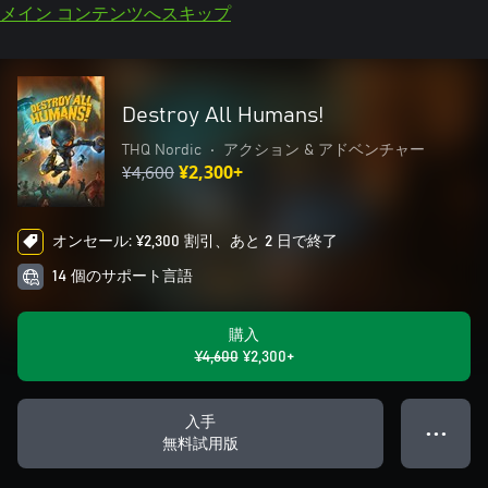
メイン コンテンツへスキップ
Destroy All Humans!
THQ Nordic
•
アクション & アドベンチャー
¥4,600
¥2,300+
オンセール: ¥2,300 割引、あと 2 日で終了
14 個のサポート言語
購入
¥4,600
¥2,300+
入手
● ● ●
無料試用版