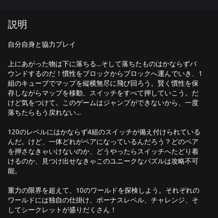
説明
自分自身と協力プレイ
上にあがった物は下に落ちる…そして落ちたものはかならずバ
ウンドするのだ！慣性をブロックからブロックへ運んでいき、1
組のキューブでマップを縦横無尽に飛び回ろう。賢く慣性を保
存しながらマップを移動、スイッチをすべて押していこう。だ
けど気をつけて。このゲームはジャンプができないから、一度
落ちたらもう戻れない…
120のレベルにはかならず4組のスイッチが備え付けられている
んだ。けど、一体どれがペアになっているんだろう？どのペア
を押さなきゃいけないのか、どうやったらスイッチへたどり着
けるのか、見つけ出せなきゃこのユニークなパズルは攻略不可
能。
重力の限界を超えて、10のワールドを探検しよう。それぞれの
ワールドには独自の仕掛け、ボーナスレベル、チャレンジ、そ
してシークレットが盛りだくさん！