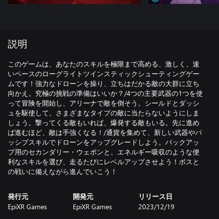
説明
このゲームは、あなたのスキルを極限まで高める、激しく、速
いペースのローグライトツインスティックシューティングゲー
ムです！強力なドローンを操り、立ちはだかる敵の大群に立ち
向かえ。究極の挑戦の準備はいいか？/4つの主要武器の1つを使
って冒険を開始し、アリーナで敵を倒そう。シールドとダッシ
ュを駆使して、さまざまなタイプの敵に当たらないようにしま
しょう。撃ってくる敵もいれば、爆発する敵もいる。先に進め
ば進むほど、敵は手強くなる！/通貨を集めて、新しい武器やパ
ッシブスキルでドローンをアップグレードしよう。バックアッ
プ用のセカンダリー・ウェポンと、エネルギー吸収のような便
利なスキルを選び、走るたびにレベルアップさせよう！ボスと
の戦いに備えながら進んでいこう！
発行元
開発元
リリース日
EpiXR Games
EpiXR Games
2023/12/19