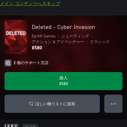
メイン コンテンツへスキップ
Deleted - Cyber Invasion
EpiXR Games
•
シューティング
•
アクション & アドベンチャー
•
クラシック
¥580
2 個のサポート言語
購入
¥580
ほしい物リストに追加
● ● ●