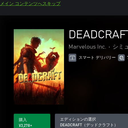
メイン コンテンツへスキップ
DEADCR
Marvelous Inc.
•
シミ
スマート デリバリー
エディションの選択
購入
DEADCRAFT（デッドクラフト）
¥3,278+