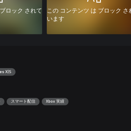
 ブロック されて
この コンテンツ は ブロック さ
います
es X|S
+
スマート配信
Xbox 実績