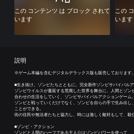
この コンテンツ は ブロック されて
この 
います
います
説明
※ゲーム本編を含むデジタルデラックス版も販売しております
■生き抜け。ゾンビたちとともに。完全新作ゾンビサバイバル
ゾンビウイルスが蔓延する荒廃した世界を舞台に、人間とゾン
合わせの生活をしていく、ゾンビサバイバルアクションゲーム
ゾンビと戦っていくだけでなく、ゾンビを自らの手で生み出し
ことができる。
街の住民や無法者たちと協力し、時には激しく敵対もして、殺
■ゾンビ・アクション
ゾンビと人間のハーフである主人公はゾンビパワーを使って