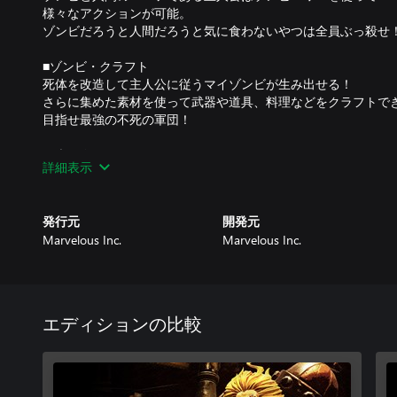
様々なアクションが可能。
ゾンビだろうと人間だろうと気に食わないやつは全員ぶっ殺せ
■ゾンビ・クラフト
死体を改造して主人公に従うマイゾンビが生み出せる！
さらに集めた素材を使って武器や道具、料理などをクラフトで
目指せ最強の不死の軍団！
■ゾンビ・サバイバル
詳細表示
荒廃した世界では食料や水の調達も命に関わってくる。
住人を助けてお礼として報酬を得るか、
強引に奪い取るかはあなた次第。
発行元
開発元
Marvelous Inc.
Marvelous Inc.
エディションの比較