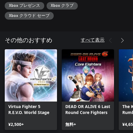
Xbox プレゼンス
Xbox クラブ
Xbox クラウド セーブ
すべて表示
その他のおすすめ
Virtua Fighter 5
DEAD OR ALIVE 6 Last
The K
R.E.V.O. World Stage
Round Core Fighters
Rumb
¥2,500+
無料+
¥4,6