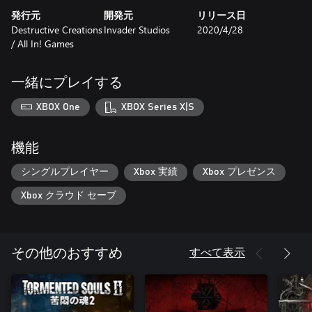
明らかにされていく。プレイヤーは異なる性格を持つ人物の立
発行元
開発元
リリース日
場に立ち、常用に関する彼らの理論や疑問に触れていく。バッ
Destructive Creations
Invader Studios
2020/4/28
クトラッキング、弾薬管理、伝承アイテムの収集、周辺環境の
/ All In! Games
謎解き、そして全体的な難易度の高さによって、プレイヤーは
20年以上前の世界へと時間を飛び越え、初めてのリアルな白昼
の悪夢の中で骨の芯まで凍り付くような体験をすることができ
一緒にプレイする
る。
XBOX One
XBOX Series X|S
機能
シングルプレイヤー
Xbox 実績
Xbox プレゼンス
Xbox クラウド セーブ
すべて表示
その他のおすすめ