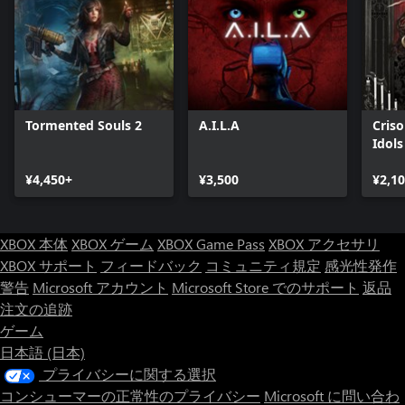
Tormented Souls 2
A.I.L.A
Criso
Idols
¥4,450+
¥3,500
¥2,1
XBOX 本体
XBOX ゲーム
XBOX Game Pass
XBOX アクセサリ
XBOX サポート
フィードバック
コミュニティ規定
感光性発作
警告
Microsoft アカウント
Microsoft Store でのサポート
返品
注文の追跡
ゲーム
日本語 (日本)
プライバシーに関する選択
コンシューマーの正常性のプライバシー
Microsoft に問い合わ