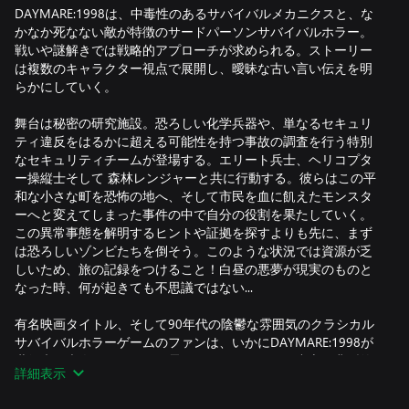
DAYMARE:1998は、中毒性のあるサバイバルメカニクスと、な
かなか死なない敵が特徴のサードパーソンサバイバルホラー。
戦いや謎解きでは戦略的アプローチが求められる。ストーリー
は複数のキャラクター視点で展開し、曖昧な古い言い伝えを明
らかにしていく。
舞台は秘密の研究施設。恐ろしい化学兵器や、単なるセキュリ
ティ違反をはるかに超える可能性を持つ事故の調査を行う特別
なセキュリティチームが登場する。エリート兵士、ヘリコプタ
ー操縦士そして 森林レンジャーと共に行動する。彼らはこの平
和な小さな町を恐怖の地へ、そして市民を血に飢えたモンスタ
ーへと変えてしまった事件の中で自分の役割を果たしていく。
この異常事態を解明するヒントや証拠を探すよりも先に、まず
は恐ろしいゾンビたちを倒そう。このような状況では資源が乏
しいため、旅の記録をつけること！白昼の悪夢が現実のものと
なった時、何が起きても不思議ではない...
有名映画タイトル、そして90年代の陰鬱な雰囲気のクラシカル
サバイバルホラーゲームのファンは、いかにDAYMARE:1998が
世紀末の大人気タイトルの雰囲気を再現し、その中心に典型的
詳細表示
ではあるが全く新しいストーリーを据えたかを見て興奮を覚え
ることだろう。物語の筋は様々なキャラクターの視点を通して