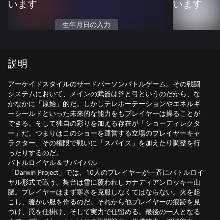
います
います
生年月日の入力
説明
アーケイドスタイルのサードパーソンバトルゲーム。その戦闘
システムにおいて、メインの武器は斧と弓というのだから、な
かなかに「原始」的だ。しかしテレポーテーションやエネルギ
ーシールドといった未来的な能力をもプレイヤーは操ることが
できる。そして独自の彩りを加える存在が「ショーディレクタ
ー」だ。つまりはこのショーを運営する立場のプレイヤーキャ
ラクター、その権限で戦いに「スパイス」を加えたり調整を行
ったりするのだ。
バトルロイヤル＆サバイバル
「Darwin Project」では、10人のプレイヤーが一斉にバトルロイ
ヤル形式で戦う。舞台は雪に覆われしカナディアンロッキー山
脈。プレイヤーはまず寒さを克服しなくてはならない。火を起
こし、暖かい服を作るのだ。それから他プレイヤーの痕跡を見
つけ、罠を仕掛け、そして実力で仕留める。最後の一人となる