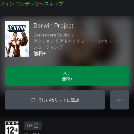
メイン コンテンツへスキップ
Darwin Project
Scavengers Studio
•
アクション & アドベンチャー
•
その他
•
シューティング
無料+
入手
無料+
ほしい物リストに追加
● ● ●
12+