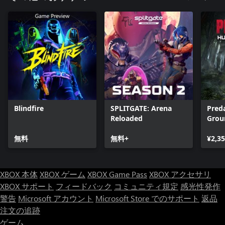
Blindfire
SPLITGATE: Arena
Pred
Reloaded
Grou
無料
無料+
¥2,3
XBOX 本体
XBOX ゲーム
XBOX Game Pass
XBOX アクセサリ
XBOX サポート
フィードバック
コミュニティ規定
感光性発作
警告
Microsoft アカウント
Microsoft Store でのサポート
返品
注文の追跡
ゲーム