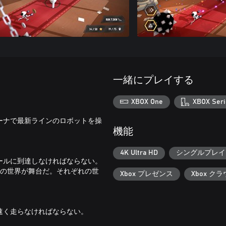
一緒にプレイする
XBOX One
XBOX Seri
ーナで最新ラインのロボットを操
機能
4K Ultra HD
シングルプレイ
ールに到達しなければならない。
つの世界が舞台だ。それぞれの世
Xbox プレゼンス
Xbox ク
速く走らなければならない。