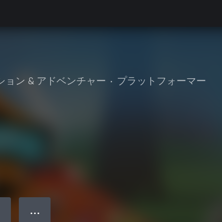
ション & アドベンチャー
•
プラットフォーマー
● ● ●