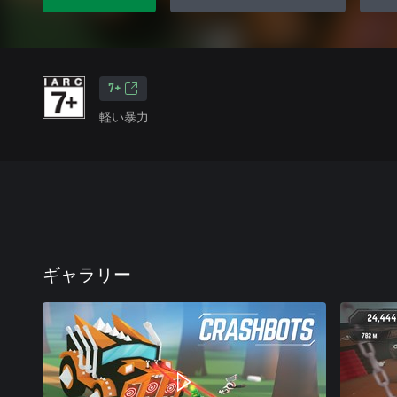
7+
軽い暴力
ギャラリー