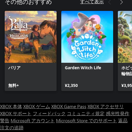
すべて表示
その他のおすすめ
め、心を惹きつけ、大切な人を見つけましょう。そして、あな
たの準備ができたら、一緒に農場での物語の新しいチャプター
を始めましょう。
楽園だった島を復活させよう
Coral Islandをすべての人にとってよりよい場所にしましょう！
コミュニティプロジェクトに参加して町に活気を与え、地元の
博物館を拡張し、遺跡を修復する方法を突き止めましょう。町
のランクを上げていって、コミュニティをさらに盛り上げまし
ょう！
パリア
Garden Witch Life
ホビ
輪物
今日の獲物
無料+
¥2,350
¥3,9
島での生活にはおもしろことがたくさん。例えば、虫取りや魚
を捕まえるといった楽しいアクティビティがすぐ近くで行なえ
ます。
XBOX 本体
XBOX ゲーム
XBOX Game Pass
XBOX アクセサリ
XBOX サポート
フィードバック
コミュニティ規定
感光性発作
海でダイビングと洞窟で採掘
警告
Microsoft アカウント
Microsoft Store でのサポート
返品
ダイビングに行ってサンゴ礁を救う、または洞窟で貴重な石を
注文の追跡
採掘しましょう。何をやるにしても、道具を改良し、家畜と作