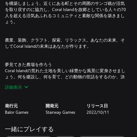
を構築しましょう。近くにある町とその周囲のサンゴ礁が活気
を取り戻すのに協力し、Coral Islandを故郷としている人々の70
人を超える活気あふれるコミュニティと素敵な関係を築きまし
ょう。
農業、装飾、クラフト、探索、リラックス。あなたの未来、そ
してCoral Islandの未来はあなたが作ります。
夢見てきた農場を作ろう
Coral Islandの荒れた土地を美しい緑豊かな風景に変身させまし
ょう。何を建設し、何を育て、どの動物の世話をするのか、決
めるのはあなたです。
詳細表示
自分だけの物語を紡ごう
発行元
開発元
リリース日
Coral Islandでは、それぞれの季節で異なる物語が紡がれます。
Balor Games
Stairway Games
2022/10/11
探索に日々を費やす。町で人生を一緒に築ける特別な人を見つ
ける。海を救う。多くのモンスターが住む洞窟に挑む。農場の
成長に集中する。すべてはあなたが決めることです。
一緒にプレイする