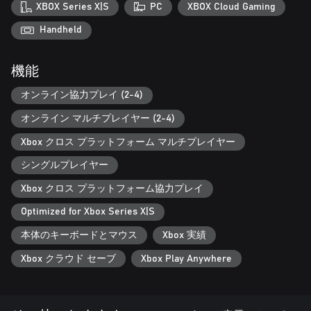
XBOX Series X|S
PC
XBOX Cloud Gaming
マルチプレイで農作業：
最大3人の友達とチーム（合計で4人の農場主）を組んで、夢の
Handheld
農場を作り上げることができます！仲間と一緒に作物を育て、
資源を共有し、島の謎を解明しましょう。農作業、釣り、探
機能
検…何をするにしても、友達と一緒の方がずっと楽しいはずで
す！
オンライン協力プレイ (2-4)
オンライン マルチプレイヤー (2-4)
自分自身であろう
大量の衣装、アクセサリー、体格から選びましょう。自分を表
Xbox クロス プラットフォーム マルチプレイヤー
現するための多くの選択肢が存在します。自分のスタイルを見
シングルプレイヤー
つけ、なりたい自分になりましょう。
Xbox クロス プラットフォーム協力プレイ
個性豊かな島の人々と友達になろう
Optimized for Xbox Series X|S
Coral Islandに住む様々な立場を持つ70人を超えるキャラクター
本体のキーボードとマウス
Xbox 実績
たちと出会いましょう。会話を行い、興味がある内容を突き止
め、ピッタリの贈り物で喜ばせましょう。
Xbox クラウド セーブ
Xbox Play Anywhere
特別な人を見つけよう
出会いを求める25人の独身者と知り合いましょう！親交を深