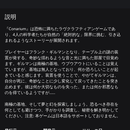
説明
『Conarium』は恐怖に満ちたラヴクラフティアンゲームであ
り、4人の科学者たちが自然の「絶対的な」限界に挑む、引き込
まれるようなストーリーが展開されます。
プレイヤーはフランク・ギルマンとなり、テーブル上の謎の装
置が発する、奇妙な揺れるような音と光に満ちた部屋で目覚め
ます。ギルマンは南極の基地、ウプウアウトにいることは覚え
ていますが、基地は無人となっており、何か恐ろしいことが起
きていると感じます。装置を使うことで、やがてギルマンは、
自分が死に、奇妙なことに少し変化して戻ってきたことを突き
止めます。彼は何か大切なものを失った、または何か邪悪なも
のを得ているようですが……
南極の基地、そして夢と幻を探索しましょう。恐るべき存在を
何としても避けつつ、手がかりを調査し、秘密を解き明かして
ください。注意: 本ゲームは日本語をサポートしておりません。