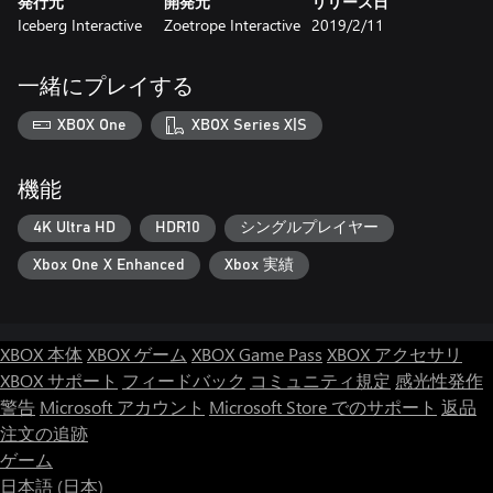
発行元
開発元
リリース日
Iceberg Interactive
Zoetrope Interactive
2019/2/11
一緒にプレイする
XBOX One
XBOX Series X|S
機能
4K Ultra HD
HDR10
シングルプレイヤー
Xbox One X Enhanced
Xbox 実績
XBOX 本体
XBOX ゲーム
XBOX Game Pass
XBOX アクセサリ
XBOX サポート
フィードバック
コミュニティ規定
感光性発作
警告
Microsoft アカウント
Microsoft Store でのサポート
返品
注文の追跡
ゲーム
日本語 (日本)