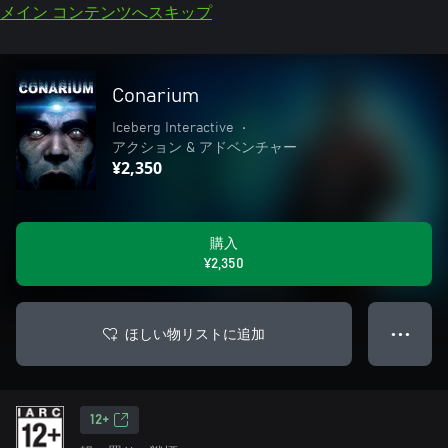
メイン コンテンツへスキップ
Conarium
Iceberg Interactive
•
アクション & アドベンチャー
¥2,350
購入
¥2,350
ほしい物リストに追加
● ● ●
12+