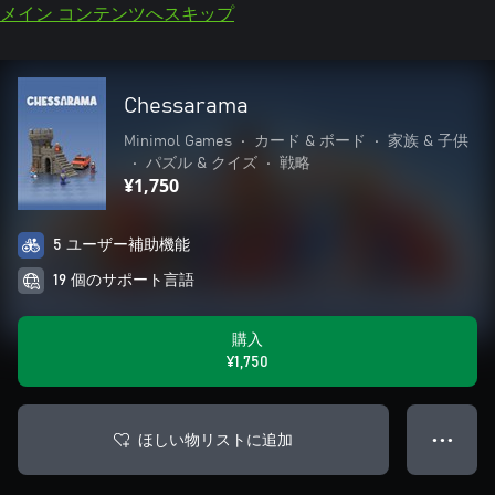
メイン コンテンツへスキップ
Chessarama
Minimol Games
•
カード & ボード
•
家族 & 子供
•
パズル & クイズ
•
戦略
¥1,750
5 ユーザー補助機能
19 個のサポート言語
購入
¥1,750
ほしい物リストに追加
● ● ●