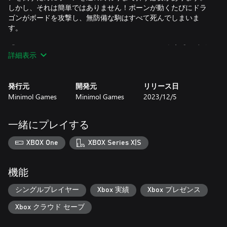
しかし、それは簡単ではありません！ポーンが動くたびにドラ
ゴンがボードを攻撃し、無防備な駒はすべて死んでしまいま
す。
「Lady Ronin（レディロニン）」では、チェスと 倉庫番 が出会
詳細表示
います。あなたはロニン（チェスのクイーン）と一緒にプレイ
し、将軍に近づいて倒すために他の駒を排除する必要がありま
す。駒はチェスのように動きますが、倉庫番 のようにお互いを
発行元
開発元
リリース日
押し合います。
Minimol Games
Minimol Games
2023/12/5
「Soccer Chess（サッカーチェス）」では、チェスの駒を使っ
てサッカーマッチをプレイします。ゴールを決めるためには、
一緒にプレイする
相手の守備を突破するためにいくつかの手を先読みする必要が
あります。
XBOX One
XBOX Series X|S
これは、Chessaramaでチェスがどのように再構築されるかの一
部の例です！
機能
シングルプレイヤー
Xbox 実績
Xbox プレゼンス
Xbox クラウド セーブ