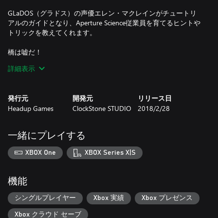
GLaDOS（グラドス）の声優エレン・マクレインがチュートリ
アルのガイドとなり、Aperture Science従業員を育てるヒントや
トリックを教えてくれます。
橋は嘘だ！
詳細表示
特徴：
・「Bridge Constructor™」第1作に「Portal™」公式ライセンス
で2つの世界が融合されました
発行元
開発元
リリース日
・Aperture Science研究所で複雑な建造物を建設しよう
Headup Games
ClockStone STUDIO
2018/2/28
・GLaDOSがトリッキーな物理アドベンチャーの友になろう
・ポータルやエアリアルフェイスプレート、滑走ゲル、反発ゲ
ルなどを使って複雑なタスクをマスターしよう
一緒にプレイする
・見張りのタレットや解放グリル、レーザーフィールド、酸な
どの危険を回避しよう
XBOX One
XBOX Series X|S
・ベンディーたちを助けてゴールラインを単独または車列で突
破しよう
機能
シングルプレイヤー
Xbox 実績
Xbox プレゼンス
Xbox クラウド セーブ