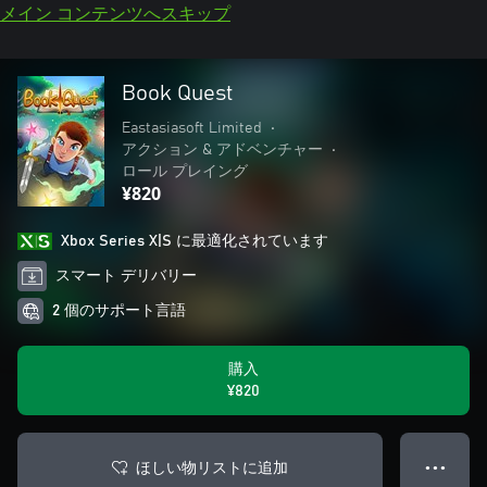
メイン コンテンツへスキップ
Book Quest
Eastasiasoft Limited
•
アクション & アドベンチャー
•
ロール プレイング
¥820
Xbox Series X|S に最適化されています
スマート デリバリー
2 個のサポート言語
購入
¥820
ほしい物リストに追加
● ● ●