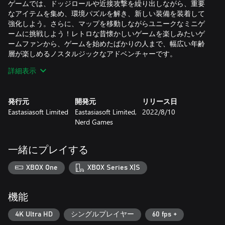
ゲームでは、ドッジロールや近接攻撃を繰り出しながら、重要
なアイテムを集め、環境パズルを解き、新しい装備を装着して
強化しよう。さらに、マップを移動しながらユニークなミニゲ
ームに挑戦しよう！レトロな昔懐かしいゲームを楽しみたいゲ
ームファンから、ゲームを始めたばかりの人まで、幅広い年齢
層が楽しめるノスタルジックなアドベンチャーです。
詳細表示
※本製品は日本語をサポートしていません
発行元
開発元
リリース日
Eastasiasoft Limited
Eastasiasoft Limited,
2022/8/10
Nerd Games
一緒にプレイする
XBOX One
XBOX Series X|S
機能
4K Ultra HD
シングルプレイヤー
60 fps +