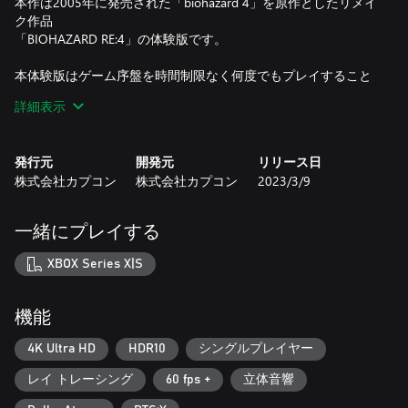
本作は2005年に発売された「biohazard 4」を原作としたリメイ
ク作品
「BIOHAZARD RE:4」の体験版です。
本体験版はゲーム序盤を時間制限なく何度でもプレイすること
ができます。
詳細表示
※製品版とは一部仕様が異なっている部分がございます。
直感的な操作と最新のグラフィック、再構成されたストーリー
発行元
開発元
リリース日
によって蘇った
株式会社カプコン
株式会社カプコン
2023/3/9
最新のサバイバルホラーをお楽しみください。
一緒にプレイする
XBOX Series X|S
機能
4K Ultra HD
HDR10
シングルプレイヤー
レイ トレーシング
60 fps +
立体音響