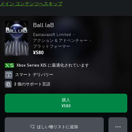
メイン コンテンツへスキップ
Ball laB
Eastasiasoft Limited
•
アクション & アドベンチャー
•
プラットフォーマー
¥580
Xbox Series X|S に最適化されています
スマート デリバリー
2 個のサポート言語
購入
¥580
ほしい物リストに追加
● ● ●