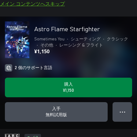
メイン コンテンツへスキップ
Astro Flame Starfighter
Sometimes You
•
シューティング
•
クラシック
•
その他
•
レーシング & フライト
¥1,150
2 個のサポート言語
購入
¥1,150
入手
● ● ●
無料試用版