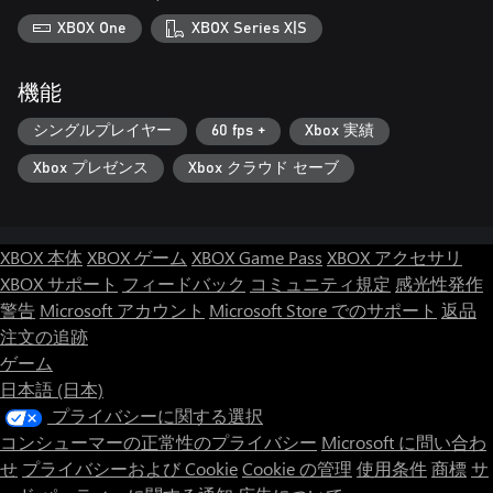
XBOX One
XBOX Series X|S
機能
シングルプレイヤー
60 fps +
Xbox 実績
Xbox プレゼンス
Xbox クラウド セーブ
XBOX 本体
XBOX ゲーム
XBOX Game Pass
XBOX アクセサリ
XBOX サポート
フィードバック
コミュニティ規定
感光性発作
警告
Microsoft アカウント
Microsoft Store でのサポート
返品
注文の追跡
ゲーム
日本語 (日本)
プライバシーに関する選択
コンシューマーの正常性のプライバシー
Microsoft に問い合わ
せ
プライバシーおよび Cookie
Cookie の管理
使用条件
商標
サ