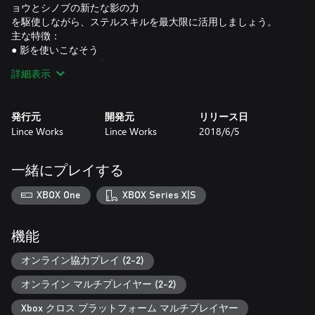
ョウとシノブの新たな影の力
を駆使しながら、ステルスキルを最大限に活用しましょう。
主な特徴：
● 影を使いこなそう
自分の影を作って、敵に見つからないようにします。影から影
詳細表示
へ瞬間移動しながら、標的を
倒します。さまざまな影の力を使い、自分だけの方法で敵を倒
していきます。
発行元
開発元
リリース日
● プレイスタイルは自由自在
Lince Works
Lince Works
2018/6/5
各シナリオをクリアしてさまざまな状況に対処するための道筋
はいろいろあります。無慈悲
な死神となるのも、見えない幽霊となるのもよいでしょう。自
一緒にプレイする
分のストーリーは自分で決め
るものです。
XBOX One
XBOX Series X|S
● 最後の影の暗殺者
Aragami: Nightfallではヒョウかシノブとなり、最後の影の暗殺
者たちの運命を解明しよう
機能
。
オンライン協力プレイ (2-2)
● オンライン・マルチプレイヤー
オンライン マルチプレイヤー (2-2)
AragamiとAragami: Nightfallはオンラインで友人と一緒にクロス
プラットフォームでのマ
Xbox クロス プラットフォーム マルチプレイヤー