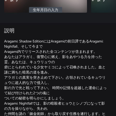
生年月日の入力
説明
Aragami: Shadow EditionにはAragamiの前日譚であるAragami:
Nightfall、そして今まで
Aragami内でリリースされた全コンテンツが含まれます。
あなたはアラガミ、復讐心に燃え、影をあやつる力を持った
霊。あなたは、キュウリュウの
砦にとらわれている少女ヤミコによって召喚されました。血と
謎に満ちた暗黒の道を進み、
アラガミの真実を突き止めて下さい。占領されているキュウリ
ュウに超人的な力で侵入し、
影の力で光と戦って下さい。 時間や記憶を超越した運命によっ
て結び付けられた2つの魂に
ついての秘密を明らかにしましょう。
Aragami: Nightfallでは、影の暗殺者ヒョウとシノブになって影
の力を操りながら、失われ
た仲間を謎の「錬金術師」から取り戻す任務を遂行します。ヒ