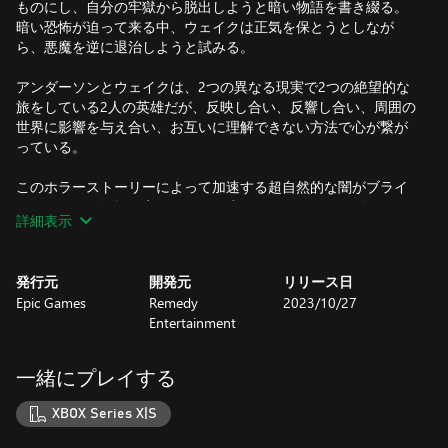
ものにし、自分の牢獄から脱出しようと暗い物語を書き綴る。
暗い恐怖が迫って来る中、ウェイクは正気を保とうとしなが
ら、悪魔を逆に退治しようと試みる。
アンダーソンとウェイクは、2つの異なる現実で2つの絶望的な
旅をしている2人の英雄だが、反映し合い、反響し合い、周囲の
世界に影響を与え合い、お互いに理解できない方法で心が繋が
っている。
このホラーストーリーによって加速する超自然的な闇がブライ
トフォールズに押し寄せ、住民が腐敗していき、アンダーソン
詳細表示
とウェイクが愛する人たちが脅かされる。 直面する闇に対し、
光は武器でもあり、そして安全地帯でもある。 犠牲者とモンス
ターしかいない不吉なホラーストーリーに囚われてしまった彼
発行元
開発元
リリース日
らは、あるべき姿の英雄となれるだろうか？
Epic Games
Remedy
2023/10/27
Entertainment
死に至らしめるミステリーを解け
小さな町で起きた殺人事件の捜査が、悪夢のような旅へと急降
下していく。 強烈なサスペンスと予想外の展開に満ちたサイコ
一緒にプレイする
ホラーストーリーで、超自然的な闇の流出点を暴き出せ。
XBOX Series X|S
2人のキャラクターを操作
アラン・ウェイクとサーガ・アンダーソンのストーリーを体験