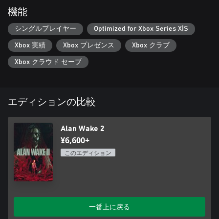
し、異なる視点からイベントが展開されるのを見届けよう。 事
機能
件を解決するためのアンダーソンによる生死をかけた戦いと、
闇の世界の深淵から逃れるべく現実を書き換えるためのウェイ
シングルプレイヤー
Optimized for Xbox Series X|S
クによる必死の試みが行き交う。
Xbox 実績
Xbox プレゼンス
Xbox クラブ
2つの世界を探索
Xbox クラウド セーブ
美しくも恐ろしい2つの世界を探検しよう。それぞれの世界なら
ではのキャラクターと致命的な脅威がひしめく。 太平洋岸北西
部にあるコールドロンレイクの雄大な風景や、ブライトフォー
ルズやウォータリーののどかな町を発見。 それとは対照的に、
エディションの比較
闇の世界の悪夢のような街並みからの脱出を試みよう。
光を頼りに生き延びろ
Alan Wake 2
限られた資源で、強力で超自然的な敵に立ち向かい、絶望的な
¥6,600+
接近戦を繰り広げろ。 生き残るために必要なのは銃だけではな
このエディション
い。光は闇と戦うための究極の武器であり、敵に圧倒されそう
一番上に戻る