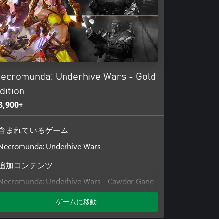
ecromunda: Underhive Wars - Gold
dition
3,900+
含まれているゲーム
Necromunda: Underhive Wars
追加コンテンツ
Necromunda: Underhive Wars - Cawdor Gang
DLC
ゲームに移動
Necromunda: Underhive Wars - Van Saar
Gang