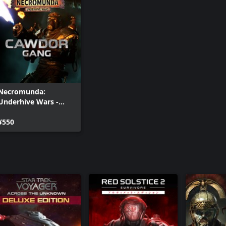
Necromunda:
Underhive Wars -
Cawdor Gang DLC
¥550