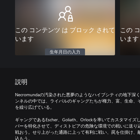
この コンテンツ は ブロック されて
この 
います
います
生年月日の入力
説明
Necromundaの汚染された悪夢のようなハイブシティの地下深く、
ンネルの中では、ライバルのギャングたちが権力、富、生命、
を繰り広げている。
ギャングであるEscher、Goliath、Orlockを率いてカスタ
バーを特化させて、ディストピアの危険な環境での戦いに送り
戦おう。せり上がった通路に上って有利に戦い、罠を仕掛け、
込もう。