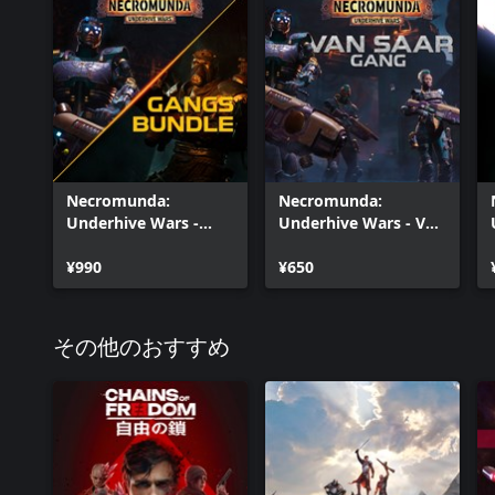
Necromunda:
Necromunda:
Underhive Wars -
Underhive Wars - Van
Gangs Bundle
Saar Gang
¥990
¥650
その他のおすすめ