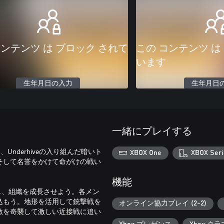
コンテンツ は ブロック されて
この コンテンツ は
います
生年月日の入力
生年月日
一緒にプレイする
Underhiveの入り組んだ暗いト
XBOX One
XBOX Seri
そして名誉をかけて命がけの戦い
機能
マイズし、組織を成長させよう。各メン
込もう。地形を活用して銃撃戦を
オンライン協力プレイ (2-2)
敵を奇襲して激しい近接戦に追い