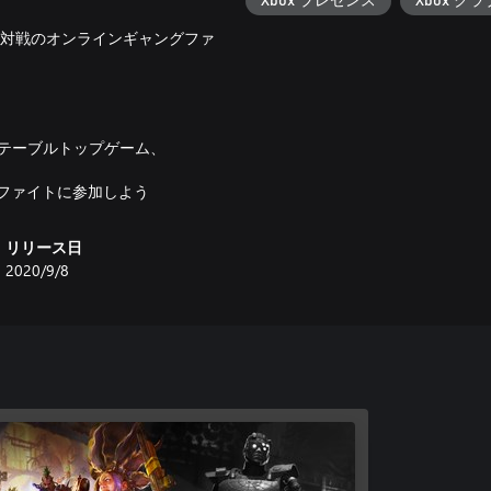
Xbox プレゼンス
Xbox クラ
人対戦のオンラインギャングファ
dであるテーブルトップゲーム、
グファイトに参加しよう
リリース日
2020/9/8