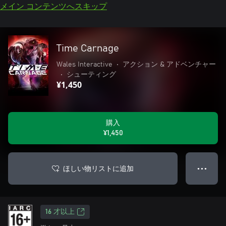
メイン コンテンツへスキップ
Time Carnage
Wales Interactive
•
アクション & アドベンチャー
•
シューティング
¥1,450
購入
¥1,450
ほしい物リストに追加
● ● ●
16 才以上