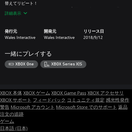
替えてリピート！
• 16のユニークなロケーション、現実的かつダイナミックな環
詳細表示
境
• 息をのむスローモーションモード。• 武器パークやアーケード
チートのパニシング・チャレンジ。
発行元
開発元
リリース日
Wales Interactive
Wales Interactive
2018/9/12
一緒にプレイする
XBOX One
XBOX Series X|S
XBOX 本体
XBOX ゲーム
XBOX Game Pass
XBOX アクセサリ
XBOX サポート
フィードバック
コミュニティ規定
感光性発作
警告
Microsoft アカウント
Microsoft Store でのサポート
返品
注文の追跡
ゲーム
日本語 (日本)