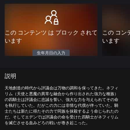
この コンテンツ は ブロック されて
この コン
います
います
生年月日の入力
説明
天地創造の時代から評議会は万物の調和を保ってきた。ネフィ
リム（天使と悪魔の異常な融合から作り出された強力な種族）
の四騎士は評議会に忠誠を誓い、強大な力を与えられてその命
を執行していた。だがこの力には非情な代償が伴っていた。騎
士たちは新たに得たその力で同族を抹殺するよう命じられたの
だ。そしてエデンでは評議会の命を受けた四騎士がネフィリム
を滅亡させる血みどろの戦いが巻き起こった。