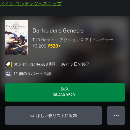
メイン コンテンツへスキップ
Darksiders Genesis
THQ Nordic
•
アクション & アドベンチャー
¥5,200
¥520+
オンセール: ¥4,680 割引、あと 3 日で終了
14 個のサポート言語
購入
¥5,200
¥520+
ほしい物リストに追加
● ● ●