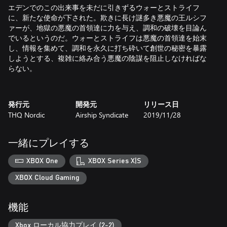
エデンでのこの出来事を未だに引きずるウォーとストライフ
に、新たな使命が下された。欺きに長け謎多き悪魔の王ルシフ
ァーが、地獄の悪魔の首領達に力を与え、調和の破壊を目論ん
でいるというのだ。ウォーとストライフは悪魔の首領達を始末
し、情報を集めて、調和を永久に打ち砕いて創世の秘密を暴露
しようとする、複雑に絡み合う悪魔の陰謀を阻止しなければな
らない。
発行元
開発元
リリース日
THQ Nordic
Airship Syndicate
2019/11/28
一緒にプレイする
XBOX One
XBOX Series X|S
XBOX Cloud Gaming
機能
Xbox ローカル協力プレイ (2-2)