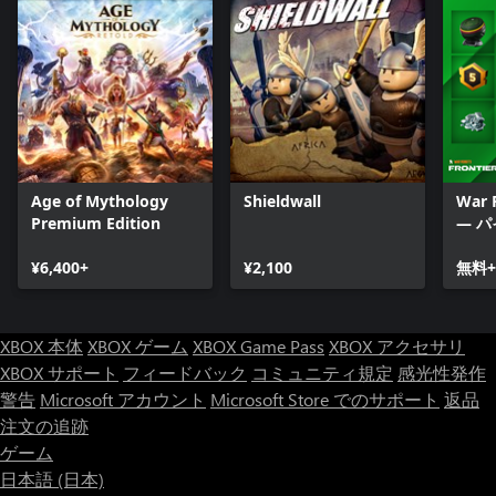
Age of Mythology
Shieldwall
War 
Premium Edition
— 
¥6,400+
¥2,100
無料+
XBOX 本体
XBOX ゲーム
XBOX Game Pass
XBOX アクセサリ
XBOX サポート
フィードバック
コミュニティ規定
感光性発作
警告
Microsoft アカウント
Microsoft Store でのサポート
返品
注文の追跡
ゲーム
日本語 (日本)