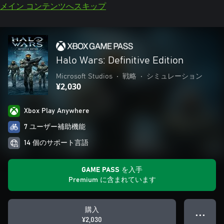
メイン コンテンツへスキップ
Halo Wars: Definitive Edition
Microsoft Studios
•
戦略
•
シミュレーション
¥2,030
Xbox Play Anywhere
7 ユーザー補助機能
14 個のサポート言語
GAME PASS を入手
Premium に含まれています
購入
● ● ●
¥2,030