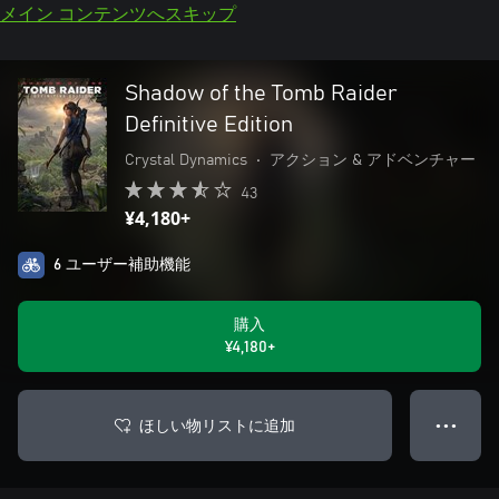
メイン コンテンツへスキップ
Shadow of the Tomb Raider
Definitive Edition
Crystal Dynamics
•
アクション & アドベンチャー
43
¥4,180+
6 ユーザー補助機能
購入
¥4,180+
ほしい物リストに追加
● ● ●