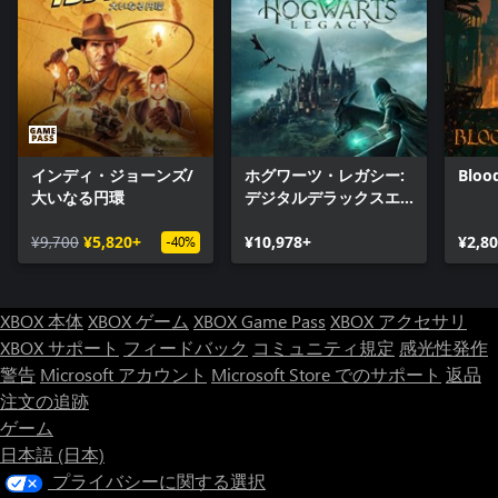
インディ・ジョーンズ/
ホグワーツ・レガシー:
Bloo
大いなる円環
デジタルデラックスエ
ディション
¥9,700
¥5,820+
¥10,978+
¥2,8
-40%
XBOX 本体
XBOX ゲーム
XBOX Game Pass
XBOX アクセサリ
XBOX サポート
フィードバック
コミュニティ規定
感光性発作
警告
Microsoft アカウント
Microsoft Store でのサポート
返品
注文の追跡
ゲーム
日本語 (日本)
プライバシーに関する選択