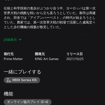
伝統と科学技術の進歩がぶつかり合う中、ヨーロッパは第一次
世界大戦の残酷な戦いから立ち直ろうとしていた。都市は再建
され、田舎では「アイアンハーベスト」の時代が始まろうとし
ていた。農家では、第一次世界大戦の戦場で活躍した威風堂々
とした歩行機械の残骸が散見していた。
そんな混乱の中、ヨーロッパの存亡をかけた新たな脅威が現れ
詳細表示
た。世界を再び火の海とし支配しようとする秘密の勢力が、国
の平和を脅かそうとしていた。
発行元
開発元
リリース日
主な特徴
Prime Matter
KING Art Games
2021/10/25
王道のリアルタイムストラテジーの醍醐味
何十種類ものユニットを率いて戦い、隠蔽物をうまく利用した
一緒にプレイする
り、建造物全体を爆破することも可能です。ステルス戦闘など
幅広い戦術で戦うことが可能で、じっくりと作戦を練って戦う
XBOX Series X|S
ことも重要です。そして何よりもこのゲームの醍醐味はメッ
ク。多数の特徴的なデザインのメックを操作する楽しみを是非
ご堪能ください。
機能
強力なシングルプレイヤーキャンペーンと魅力的なストーリー
オンライン協力プレイ (2-4)