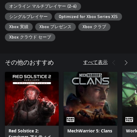
4章からなるキャンペーンシナリオでは、27以上のバトルミッ
オンライン マルチプレイヤー (2-6)
ションが展開される壮大なストーリーを体験できます。
友達と協力して、すべてのキャンペーンを一緒にプレイするこ
シングルプレイヤー
Optimized for Xbox Series X|S
とも可能です。
Xbox 実績
Xbox プレゼンス
Xbox クラブ
協力プレイと対戦型マルチプレイ
Xbox クラウド セーブ
ランクマッチやリーグ戦など複数の対戦型マルチプレイモード
を収録。一人でも協力プレイでも遊べる、豊富な種類の対戦マ
ップやチャレンジミッションを楽しもう。
すべて表示
その他のおすすめ
飛行型ユニット
すべてのファクションに新たに飛行船ユニットが実装されまし
た。彼らは空を縦横無尽に飛び、戦場を掌握することが可能で
す。これらの飛行船には高い機動力を持つスカイバイクや、ユ
ーソニアンの英雄メイソン司令官の巨大な戦艦までさまざまな
クラスがあり、あらゆる地形を横断し、上空から烈火の如く砲
弾の雨をふらせるでしょう。そして勇敢な兵士たちは空挺部隊
となり、飛行船を用いて敵陣の背後に忍び込み危険な任務を遂
行することもできます。
Red Solstice 2:
MechWarrior 5: Clans
Worl
Survivors アルティメ