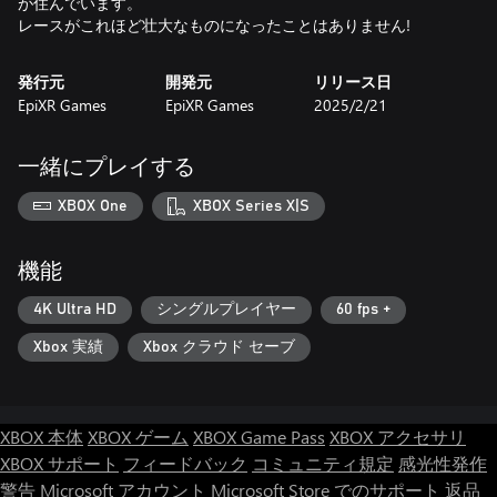
が住んでいます。
レースがこれほど壮大なものになったことはありません!
発行元
開発元
リリース日
EpiXR Games
EpiXR Games
2025/2/21
一緒にプレイする
XBOX One
XBOX Series X|S
機能
4K Ultra HD
シングルプレイヤー
60 fps +
Xbox 実績
Xbox クラウド セーブ
XBOX 本体
XBOX ゲーム
XBOX Game Pass
XBOX アクセサリ
XBOX サポート
フィードバック
コミュニティ規定
感光性発作
警告
Microsoft アカウント
Microsoft Store でのサポート
返品