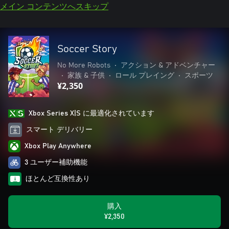
メイン コンテンツへスキップ
Soccer Story
No More Robots
•
アクション & アドベンチャー
•
家族 & 子供
•
ロール プレイング
•
スポーツ
¥2,350
Xbox Series X|S に最適化されています
スマート デリバリー
Xbox Play Anywhere
3 ユーザー補助機能
ほとんど互換性あり
購入
¥2,350