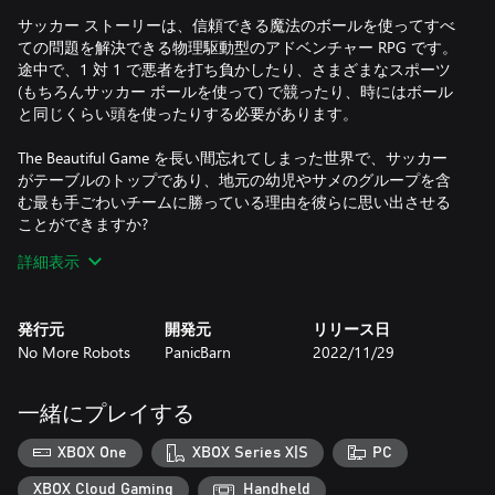
サッカー ストーリーは、信頼できる魔法のボールを使ってすべ
ての問題を解決できる物理駆動型のアドベンチャー RPG です。
途中で、1 対 1 で悪者を打ち負かしたり、さまざまなスポーツ
(もちろんサッカー ボールを使って) で競ったり、時にはボール
と同じくらい頭を使ったりする必要があります。
The Beautiful Game を長い間忘れてしまった世界で、サッカー
がテーブルのトップであり、地元の幼児やサメのグループを含
む最も手ごわいチームに勝っている理由を彼らに思い出させる
ことができますか?
詳細表示
- サッカーボールを落として、どこでも遊ぼう！世界は目標、
パズル、秘密でいっぱいです - それらを見つけるのはあなた次
発行元
開発元
リリース日
第です!
No More Robots
PanicBarn
2022/11/29
-風変わりなキャラクター、クエスト、ローグレファレンス、奇
抜なサッカーに関連するスポーツでいっぱいのシングルプレイ
ヤーストーリーをプレイ
一緒にプレイする
- サッカーのキャリアを築き、文字通りのサメ、幼児、老齢年
金受給者、忍者などの最も熾烈なサッカーチームと戦いましょ
XBOX One
XBOX Series X|S
PC
う
- サッカーを救い、世界に平和と調和を取り戻そう
XBOX Cloud Gaming
Handheld