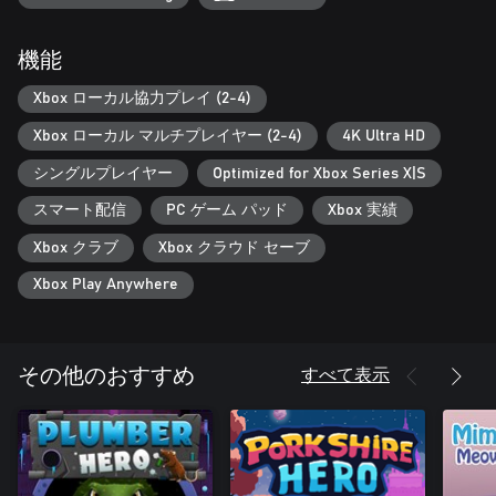
-チームと動物のキャプテンの完全な名簿を備えた4プレーヤー
のローカルマルチプレーヤーマッチモードで友達をつかみます
機能
はい、Soccer Story にはマルチプレイヤー マッチもあります。
Xbox ローカル協力プレイ (2-4)
最大 3 人の友達をつかみ、ローカルのマルチプレイヤー マッチ
Xbox ローカル マルチプレイヤー (2-4)
4K Ultra HD
に挑戦して、サッカーが究極のスポーツであることを納得させ
ましょう!
シングルプレイヤー
Optimized for Xbox Series X|S
スマート配信
PC ゲーム パッド
Xbox 実績
たくさんのチームとキャプテンから選択して、自分のプレイス
タイルを見つけて、Soccertown のホーム マッチから広大な
Xbox クラブ
Xbox クラウド セーブ
Soccer Inc スタジアムまで、多くのピッチで自宅で独自のトー
ナメントを開催しましょう!
Xbox Play Anywhere
すべて表示
その他のおすすめ