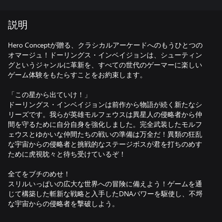
説明
Hero Conceptが贈る、クラシカルアーケードへのもうひとつの
オマージュ！ドーリングス・インベイジョンは、シューティン
グというジャンルに革新を、すべての世代のゲーマーに楽しい
ゲーム体験をもたらすことをお約束します。
「この星から出ていけ！」
ドーリングス・インベイジョンは前作から物語が続く新たなシ
リーズです。我らが英雄モルフェウスは異星人の侵略者から仲
間を守るために自分自身を強化しました。完全武装したモルフ
ェウスとゆかいな仲間たちの戦いの準備は万全だ！異類の狂乱
な宇宙からの侵略者と挑戦的なステージボスが君を打ちのめす
ために虎視眈々と待ち受けているぞ！
全てをブチのめせ！
スリルいっぱいの広大な世界への冒険に備えよう！ゲームを通
じて構築した斬新な戦略と入手したDNAパワーを駆使し、不埒
な宇宙からの侵略者を撃破しよう。