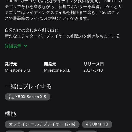
''Future''カテゴリで新たなライディング技術を覚え、''Rookie''カ
テゴリでそれを磨きながら、新規スポンサーを獲得。''Pro''とカ
テゴリではライディングスタイルを極限まで磨き、450SXクラ
スで最高峰のライバルに挑むことができます。
自分だけの楽しさを創り出せ
新たなエディターが、プレイヤーの創造力を解き放ちます。公
式トラックをイメージしたモジュールを組みあわせ、自分だけ
詳細表示
のトラックを作成可能。コミュニティにシェアしましょう。
新たなcompound
発行元
開発元
リリース日
新規compoundで探検とトレーニング、そしてフレンドに挑戦
Milestone S.r.l.
Milestone S.r.l.
2021/3/10
可能。魅力的な島の環境を高速で疾走できます。スリルを堪能
しましょう！
一緒にプレイする
豊富なライダーとトラックを収録
450SXカテゴリと250SXカテゴリの選手100名以上からお気に入
XBOX Series X|S
りを選びましょう。今シーズンの11のスタジアムと17のトラッ
クでレースに参戦できます。
機能
本格的なカスタマイズ
バイクと選手のカスタマイズに、100以上の公式ブランドを用
オンライン マルチプレイヤー (2-16)
4K Ultra HD