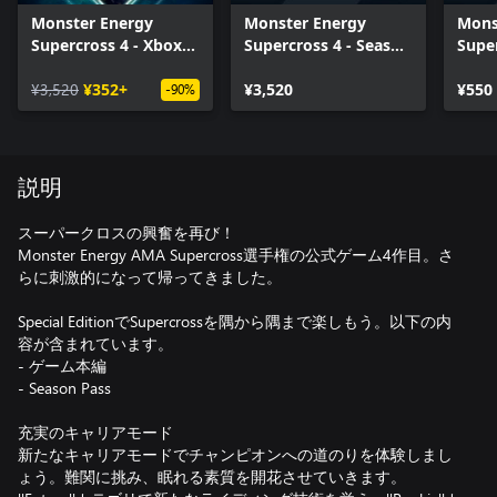
Monster Energy
Monster Energy
Mons
Supercross 4 - Xbox
Supercross 4 - Season
Super
Series X|S
Pass - Xbox Series
Multi
¥3,520
¥352+
X|S
¥3,520
Serie
¥550
-90%
説明
スーパークロスの興奮を再び！
Monster Energy AMA Supercross選手権の公式ゲーム4作目。さ
らに刺激的になって帰ってきました。
Special EditionでSupercrossを隅から隅まで楽しもう。以下の内
容が含まれています。
- ゲーム本編
- Season Pass
充実のキャリアモード
新たなキャリアモードでチャンピオンへの道のりを体験しまし
ょう。難関に挑み、眠れる素質を開花させていきます。