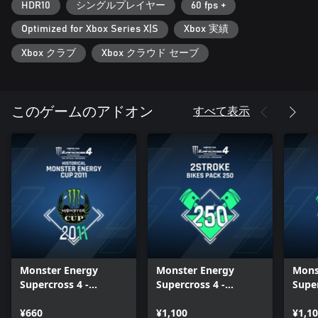
HDR10
シングルプレイヤー
60 fps +
Optimized for Xbox Series X|S
Xbox 実績
Xbox クラブ
Xbox クラウド セーブ
すべて表示
このゲームのアドオン
Monster Energy
Monster Energy
Mons
Supercross 4 -
Supercross 4 -
Super
Historical Monster
2Stroke Bikes Pack
2Str
Energy Cup 2011 -
¥660
(250) - Xbox Series
¥1,100
(125)
¥1,1