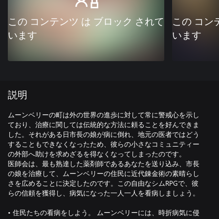
この コンテンツ は ブロック されて
この コン
います
います
説明
ムーンベリーの町は外の世界の進歩に対して常に警戒心を示し
ており、治療に関しては伝統的な方法に頼ることを好んできま
した。それがある日市長の娘が病に倒れ、地元の医者ではどう
することもできなくなったため、彼らの小さなコミュニティー
の外部へ助けを求めざるを得なくなってしまったのです。
医師会は、最も熟達した薬剤師であるあなたを送り込み、市長
の娘を治療して、ムーンベリーの住民に近代錬金術の素晴らし
さを広めることに決定したのです。この自由なシムRPGで、彼
らの信頼を獲得し、病気になった一人一人を看病しましょう。
• 住民たちの看病をしよう。 ムーンベリーには、時折病気に侵