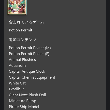
時間がゆっくりと流れ、大都市に比べてゆったりとした生活が
行われる、楽しくて魅力的な場所です。朝には明るい太陽の光
が牧草地を横切り、夕方になると街頭が町を照らすと言ったよ
うに一日を通して照明は変化を遂げるのですが、ゲームの目標
には制限時間が設定されていません。自分のペースで、自由に
含まれているゲーム
ゆっくりと進めることができるのです。
Potion Permit
• 信頼できる仲間と共に過ごそう。 あなたは一人きりでムーン
ベリーに移って来たわけではありません！忠実な犬の仲間が、
追加コンテンツ
あなたと常に一緒にいてくれます。あなたのペットは隠れたア
イテムを見つけたり、住人の方へあなたを導いてくれたりしま
Potion Permit Poster (M)
す。
Potion Permit Poster (F)
Animal Plushies
Aquarium
Capital Antique Clock
Capital Chemist Equipment
White Cat
Excalibur
Giant Noxe Plush Doll
Miniature Blimp
Pirate Ship Model