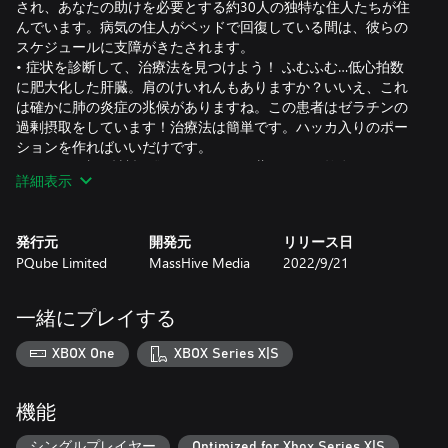
され、あなたの助けを必要とする約30人の独特な住人たちが住
んでいます。病気の住人がベッドで回復している間は、彼らの
スケジュールに支障がきたされます。
• 症状を診断して、治療法を見つけよう！ ふむふむ…低心拍数
に肥大化した肝臓。肩のけいれんもありますか？いいえ、これ
は確かに肺の炎症の兆候がありますね。この患者はゼラチンの
過剰摂取をしています！治療法は簡単です。ハッカ入りのポー
ションを作ればいいだけです。
• ワールド内で材料を集めよう。 どの薬、または軟膏にするか
詳細表示
を決定したら、道具を使って周辺環境から材料を収集しましょ
う。ハンマー、斧や鎌を新しい道具や武器にアップグレードし
て、毎日のタスクで役立たせましょう。変化する天候条件には
発行元
開発元
リリース日
気を付けましょう！大雨に見舞われたり、凍えるような猛吹
PQube Limited
MassHive Media
2022/9/21
雪、または砂漠のジリジリとした暑さに遭遇することがあるか
もしれません。
• 素材を求め、厄介なモンスターに立ち向かおう。時には素材
一緒にプレイする
収集がベリー摘みのような簡単作業にならず、頼りになる道具
を武器に変え、周辺の自然の中をうろつくモンスターから素材
XBOX One
XBOX Series X|S
を手に入れなければいけない時もあります。戦闘はリアルタイ
ムで行われます。あなたは薬剤師ですから、自分を強くする、
または対戦相手に状態異常を引き起こさせたり、自分を役立た
機能
せる様々な道具を強くする色々な調合薬を作ることができま
す。
シングルプレイヤー
Optimized for Xbox Series X|S