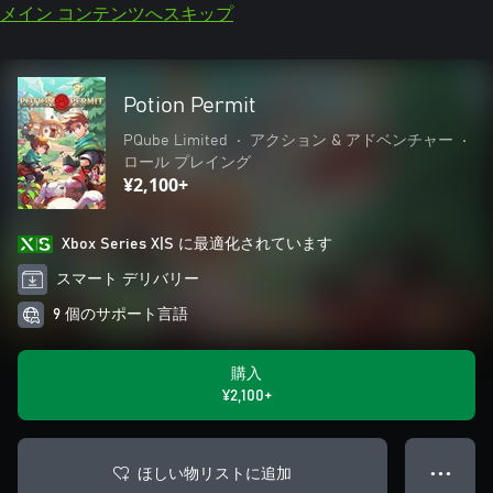
メイン コンテンツへスキップ
Potion Permit
PQube Limited
•
アクション & アドベンチャー
•
ロール プレイング
¥2,100+
Xbox Series X|S に最適化されています
スマート デリバリー
9 個のサポート言語
購入
¥2,100+
ほしい物リストに追加
● ● ●