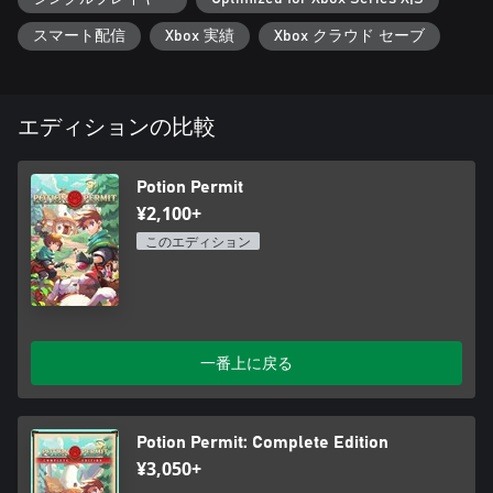
• 自分の大釜で治療薬を作ろう。収集した材料を大釜で混合さ
スマート配信
Xbox 実績
Xbox クラウド セーブ
せることで、薬、ビタミンやその他たくさんのものを作ること
ができます。経験を積んできたらより高いレベルのレシピが利
用可能になります。レベルが高くなるとより多くの材料が必要
になりますが、より強い効果を発揮することが可能になりま
エディションの比較
す。大釜を強化させればより多くの材料を混合することができ
るようになり、より発達した治療薬のレシピを手に入れること
ができるようになります。
Potion Permit
• 町人たちとの関係を築こう。 時間はかかるでしょうが、あな
¥2,100+
たが努力をすることで、患者の健康状態はどんどん改善してゆ
くでしょう。町人たちからの評価が上がれば、もう少しあなた
このエディション
に心を開いてくれるようになります。特定の独身男性、または
独身女性と非常に近い関係になることもあるかもしれません。
• 町や周辺エリアをアップグレードしよう。町人との関係を築
くことであなたの承認評価が増加し、公共の建物を改善した
り、町周辺にある探索可能エリアを拡大することができるよう
一番上に戻る
になります。また、自分の家に個人的な味わいをプラスできる
よう、新しい家具を作ったり買ったりすることも可能です！
• 田舎の平穏さを謳歌しよう。コミュニティーに蔓延る異常の
治療の合間には、ムーンベリー周辺を自由に探索することがで
Potion Permit: Complete Edition
きます。住民たちと深く知り合い、酒場で休憩をしたり、晩御
¥3,050+
飯調達のために釣りをしたりしてみましょう。ムーンベリーは