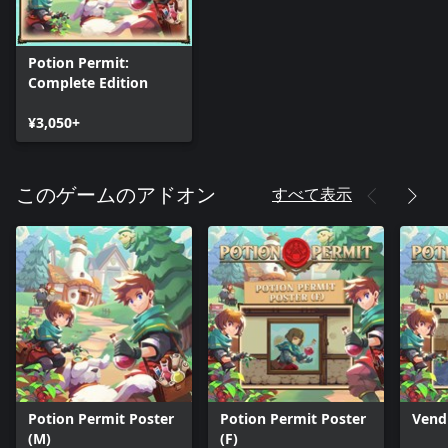
Potion Permit:
Complete Edition
¥3,050+
すべて表示
このゲームのアドオン
Potion Permit Poster
Potion Permit Poster
Vend
(M)
(F)