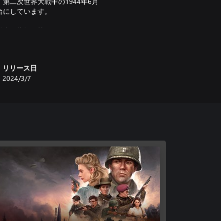
ームで、第二次世界大戦中の1944年6月
台にしています。
兵士の指揮を執ります。エリート
の無差別作戦を実行しましょう。
、占領地域の奥深くにいるドイツ
ば大きいほど、ゲシュタポ秘密警
リリース日
2024/3/7
なミッションを用意しており、タ
戦の戦闘を実現しています。キャ
す。
システムでは、あらゆる一撃が自分たち、
時間枠が得られ、その間に怯えた
し、自分のやり方で戦いを開始し
異常事態に気づき始めます。相手
う！
に隊員を選びましょう。それぞれ
成長してゆくスキルと武器で装備