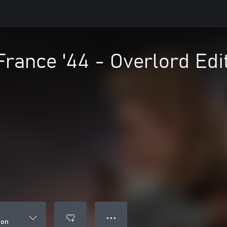
 France '44 - Overlord Edi
● ● ●
ion