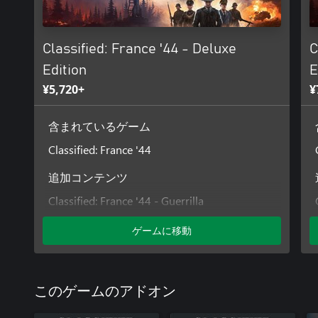
を整えます。共にたき火を囲むことでチームの士気を高め、占
地で戦いながら彼らの生き様について学びましょう。
Classified: France '44 - Deluxe
C
歴史を体感。フランス軍から与えられる45以上のミッションで
レジスタンスを成長させ最終目標達成に近づくためには、自分
Edition
E
ことが重要です。戦略的な作戦に送り出すことでチームを管理
¥5,720+
¥
勝利を目指して。『Classified: France '44』は挑戦に満
ら最善の戦術を展開し、複数の帰結を発見しましょう。あなたの
含まれているゲーム
でしょうか？
Classified: France '44
追加コンテンツ
Classified: France '44 - Guerrilla
ゲームに移動
このゲームのアドオン