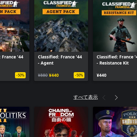
: France '44
Classified: France '44
Classified: France '
- Agent
- Resistance Kit
¥880
¥440
¥440
-50%
-50%
すべて表示