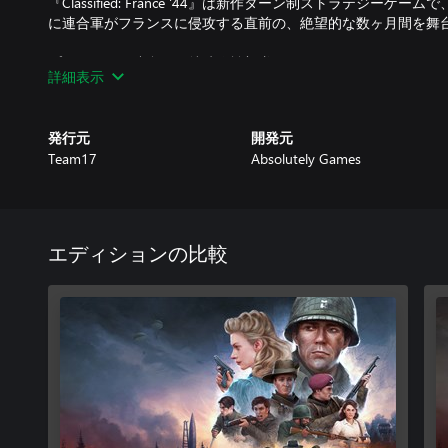
『Classified: France '44』は新作ターン制ストラテジーゲ
に連合軍がフランスに侵攻する直前の、絶望的な数ヶ月間を舞
プレイヤーは連合軍の特殊作戦部隊とフランスのレジスタンス
詳細表示
工作員をリクルートして自分の部隊を編成し、破壊や妨害など
競合する勢力と交渉しながらレジスタンスネットワークを築き
の標的を倒してください。ただし、引き起こす混乱が大きけれ
発行元
開発元
察に情け容赦なく狙われるので注意。
Team17
Absolutely Games
本作は連合軍とフランスの活躍に着想を得たエキサイティング
ーン制の戦術的コンセプトを拡張した、リアルな第二次世界大
ンペーンは毎回異なる展開になるため、周回プレイも楽しめま
エディションの比較
一撃一撃の重み。『Classified: France '44』独自の士気
または敵に影響を及ぼします。敵を制圧・突破することで短い
標的を側面から攻撃してドドメを刺すことができます。
戦闘を形成。ステルス戦術を利用して重要なターゲットを排除
ましょう。ただし、キル数が増えれば増えるほど、多くの敵が
に嗅ぎつけられる前に奇襲できるよう準備を整えておきましょ
チームを結成。実在の英雄と架空の英雄が入り混じる中、自由
が独自の経歴を持っています。彼らを訓練、カスタマイズし、