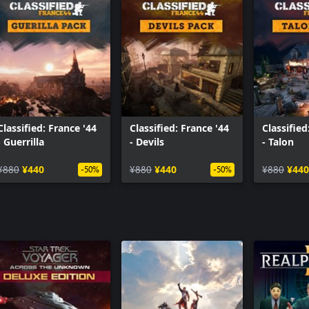
Classified: France '44
Classified: France '44
Classified
- Guerrilla
- Devils
- Talon
¥880
¥440
¥880
¥440
¥880
¥440
-50%
-50%