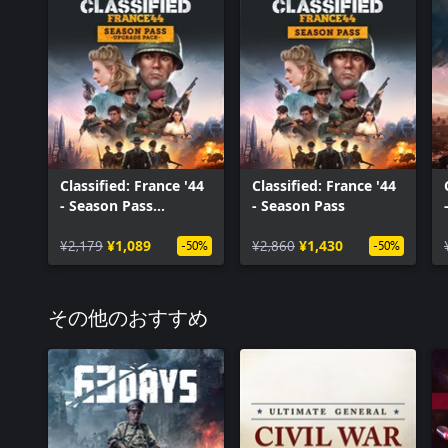
Classified: France '44
Classified: France '44
- Season Pass
- Season Pass
Upgrade Pack
¥2,179
¥1,089
¥2,860
¥1,430
-50%
-50%
その他のおすすめ