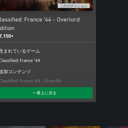
領下にあるフランスの荒廃した土
このエディション
lassified: France '44 - Overlord
、困難な目標を達成しましょう。
の戦略に合ったミッションを選ぶ
dition
するのです。
7,150+
ちたゲームです。最適な大戦略を練りなが
D-デイはどのような姿になるの
含まれているゲーム
Classified: France '44
追加コンテンツ
Classified: France '44 - Guerrilla
Classified: France '44 - Season Pass
一番上に戻る