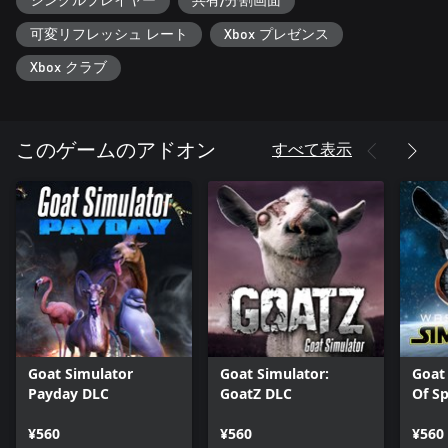
シングルプレイヤー
共有/分割画面
可変リフレッシュ レート
Xbox プレゼンス
Xbox クラブ
すべて表示
このゲームのアドオン
Goat Simulator
Goat Simulator:
Goat
Payday DLC
GoatZ DLC
Of S
¥560
¥560
¥560