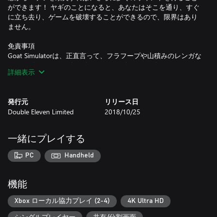
ができます！ ヤギのことになると、あなたはそこを通り、すぐ
に立ち去り、ゲームを破壊することができるので、限界はあり
ません。
免責事項
Goat Simulatorは、正直言って、フラフープや山積みのレンガな
ど何か別のものにお金を使うべきで、全くバカげたゲームで
詳細表示
す。 あるいは、お友達とお金を集めて、本物のヤギを買った方
が良いかもしれません。
発行元
リリース日
主な機能
Double Eleven Limited
2018/10/25
• あなたがヤギになることができます。
• モノを壊すことに対してポイントを得てください。あなたが
最高のヤギであることをお友達に自慢してください。
一緒にプレイする
• 多くのバグあり！ 故障するようなバグのみを除いており、そ
の他の全ては愉快なものなので残してあります。
PC
Handheld
• いつでもキレるようなゲーム内の物理特性
• そのヤギの首を真剣に見てください
• あなたがヤギになることができます。
機能
Xbox ローカル協力プレイ (2-4)
4K Ultra HD