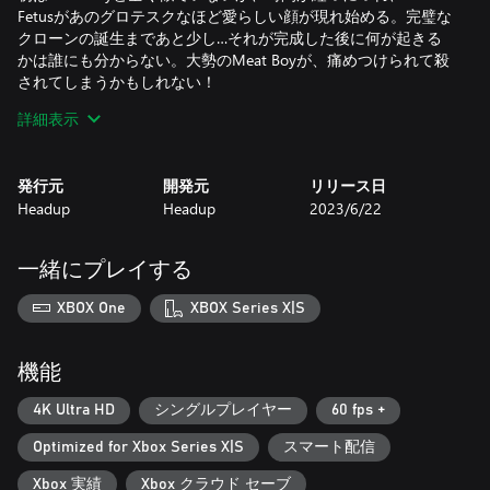
Fetusがあのグロテスクなほど愛らしい顔が現れ始める。完璧な
クローンの誕生まであと少し…それが完成した後に何が起きる
かは誰にも分からない。大勢のMeat Boyが、痛めつけられて殺
されてしまうかもしれない！
詳細表示
詳細：
『Dr. Fetus’ Mean Meat Machine』は、クラシックなパズルと、
『Super Meat Boy』が持つハードコアなプラットフォームの要
発行元
開発元
リリース日
素が組み合わせたゲーム。手作業による美しいワールドと、ク
Headup
Headup
2023/6/22
リエイティブなトラップであふれる100以上のパズルステージ
を、頭を使って進もう。各ワールドの最後には、究極のチャレ
ンジとなる恐ろしいボス戦が待ち受けている。
一緒にプレイする
美しい「Forest」や「Hospital」、「Salt Factory」等の、
『Super Meat Boy』や『Super Meat Boy Forever』でお馴染みの
XBOX One
XBOX Series X|S
ロケーションが登場する。ただし、『Dr. Fetus’ Mean Meat
Machine』は、4つ以上の同じクローンをマッチさせて、カッコ
よくチェインを発生させるだけのゲームではない。ノコギリの
機能
刃やロケット、振り子のような恐ろしくて危険なトラップにも
注意しよう。『Dr. Fetus’ Mean Meat Machine』は、多くのゲー
4K Ultra HD
シングルプレイヤー
60 fps +
マーが愛するクラシックなパズルゲームに、狂気とハードコア
Optimized for Xbox Series X|S
スマート配信
の要素を加えたユニークなゲーム！
『Super Meat Boy』と『Super Meat Boy Forever』のオリジナル
Xbox 実績
Xbox クラウド セーブ