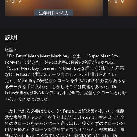
います
います
生年月日の入力
説明
物語：
『Dr. Fetus’ Mean Meat Machine』では、『Super Meat Boy
Forever』で起きた一連の出来事の直後の物語が描かれる。
『Super Meat Boy Forever』でMeat Boyを詳しく分析した邪悪
なDr. Fetusは（実はステージ内にカメラが仕掛けられてい
た）、Meat Boyの完璧なクローンを生み出すのに必要なあらゆ
るデータを手に入れた！しかしそこには問題があった。Dr.
Fetusが集めたDNAサンプルは不完全で、完璧なクローンとは呼
べないモノだったのだ…
しかし恐れる必要はない。Dr. Fetusには解決策があった。無慈
悲な実験用チャンバーを作り上げたDr. Fetusは、生み出した全
てのクローンをチャンバーへ送り出し、役立たずのクローンの
山から優れたクローンを選別するつもりだった。被検体は、最
初はMeat Boyと全く似ていないが、時間が経つにつれ、Dr.