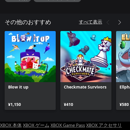
アーティストによる目もくらむほどの背景やアニメーション、
RIDICULONの手がけるサウンドトラックを楽しもう。『Super
Meat Boy Forever』のトラックのユニークなリミックスや新た
なチューンも満載。
すべて表示
その他のおすすめ
特徴：
● 100以上のステージには恐ろしい罠が盛りだくさん
● バトルを白熱させるボス戦の数々。
● パズル＆アクションの最高の組み合わせ
● Dr. Fetusを手伝って、Meat Boyの完璧なクローンを作り出そ
う
● 『Super Meat Boy』と『Super Meat Boy Forever』のワールド
を再訪しよう
● RIDICULONの手によるオリジナル・サントラに加えて『Super
Meat Boy Forever』のトラックのユニークなリミックスや新曲
Blow it up
Checkmate Survivors
Ellph
が追加
● Team Meatと『Super Meat Boy』のオリジナルアーティスト
による共同開発
¥1,150
¥410
¥580
XBOX 本体
XBOX ゲーム
XBOX Game Pass
XBOX アクセサリ