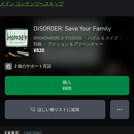
メイン コンテンツへスキップ
DISORDER: Save Your Family
BROKENWORLD STUDIOS
•
パズル & クイズ
•
戦略
•
アクション & アドベンチャー
¥820
2 個のサポート言語
購入
¥820
ほしい物リストに追加
● ● ●