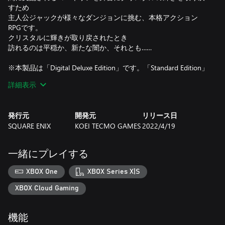
すため
主人公ジャックが様々なダンジョンに挑む、本格アクション
RPGです。
クリスタルに輝きが取り戻されたとき
訪れるのは平穏か、新たな闇か、それとも……
※本製品は「Digital Deluxe Edition」です。「Standard Edition」
もございます。
詳細表示
※シーズンパスに含まれる各コンテンツは、発売日以降配信予
定です。
※シーズンパスは後日販売予定です。
発行元
開発元
リリース日
※Xbox でオンライン マルチプレイヤーを利用する場合は、
SQUARE ENIX
KOEI TECMO GAMES
2022/4/19
Game Pass Core (別売りのサブスクリプション) が必要です。
※シーズンパスの各コンテンツをプレイするには、ゲーム本編
のクリアが必要な場合があります。
一緒にプレイする
XBOX One
XBOX Series X|S
XBOX Cloud Gaming
機能