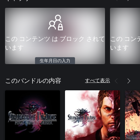
この コンテンツ は ブロック されて
この コン
います
います
生年月日の入力
すべて表示
このバンドルの内容