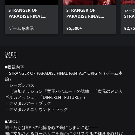
STRANGER OF
STRANGER OF
シーズ
PARADISE FINAL
PARADISE FINAL
STRA
FANTASY ORIGIN
FANTASY ORIGIN
PARA
Digital Art Book and
ゲームを表示
¥5,500+
FANT
¥2,7
Digital Mini
Soundtrack
説明
■収録内容
・STRANGER OF PARADISE FINAL FANTASY ORIGIN（ゲーム本
編）
・シーズンパス
（追加ミッション「竜王バハムートの試練」「次元の迷い人
ギルガメッシュ」「DIFFERENT FUTURE」）
・デジタルアートブック
・デジタルミニサウンドトラック
■ABOUT
戦士たちは戦いの記憶を心の底にしまいこむ――
闇に支配されるコーネリアを舞台にクリスタルの輝きを取り戻