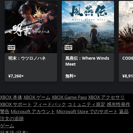
明末：ウツロノハネ
風燕伝：Where Winds
CODE
Meet
¥7,260+
無料+
¥8,9
XBOX 本体
XBOX ゲーム
XBOX Game Pass
XBOX アクセサリ
XBOX サポート
フィードバック
コミュニティ規定
感光性発作
警告
Microsoft アカウント
Microsoft Store でのサポート
返品
注文の追跡
ゲーム
日本語 (日本)