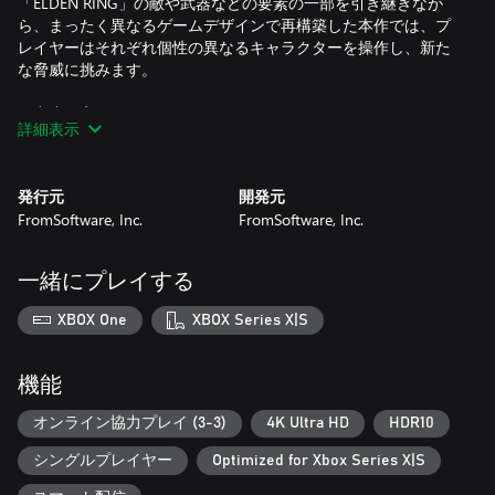
「ELDEN RING」の敵や武器などの要素の一部を引き継ぎなが
ら、まったく異なるゲームデザインで再構築した本作では、プ
レイヤーはそれぞれ個性の異なるキャラクターを操作し、新た
な脅威に挑みます。
・密度の高い、スリリングな冒険
詳細表示
ダンジョン探索、キャラクターの成長、手に汗握る強敵との戦
闘といったRPGが持つ本質的な面白さが１プレイの中でハイペ
ースに展開される、スリリングなゲーム体験。
発行元
開発元
プレイヤーの目的は、他者とともに広大なフィールドで３日間
FromSoftware, Inc.
FromSoftware, Inc.
を生き抜くこと。
刻一刻と近づく夜の襲来に備え、フィールドを自由に探索しな
がらキャラクターを強化し、３日目に訪れる強敵“夜の王”たち
一緒にプレイする
との戦いに挑みます。
XBOX One
XBOX Series X|S
・訪れるたびに様相を変える、フィールド型ダンジョン
舞台となるのは、広大なフィールド“リムベルド”。
強敵だけでなくフィールドそのものを制することで得られる、
機能
新たな達成感。
プレイするごとに拠点や敵、武器やアイテムが変化するフィー
オンライン協力プレイ (3-3)
4K Ultra HD
HDR10
ルドを駆け、キャラクターを強化します。
シングルプレイヤー
Optimized for Xbox Series X|S
それぞれの“夜の王”に対して、どのようにキャラクターを強化
させるのか、フィールド探索自体が戦いの鍵となります。