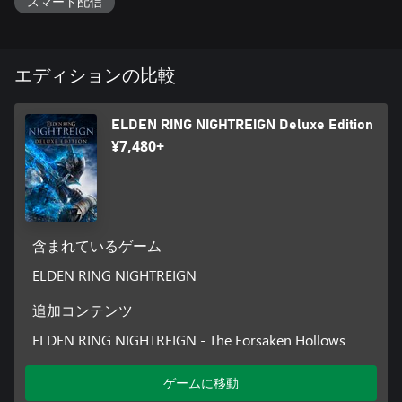
スマート配信
・夜に抗う戦士たち
８体の大いなる脅威に対抗するため、各地から集められた8人の
戦士“夜渡り”たち。
エディションの比較
剣士や魔女、亜人など、それぞれ出自の異なるキャラクター
は、その性能も多彩です。
さらに、特別なダガーで敵を傷つけ弱点を作り出す搦手や、そ
ELDEN RING NIGHTREIGN Deluxe Edition
の場に巨大な墓石を呼び出す大技まで、キャラクターたちが持
¥7,480+
つ固有の“スキル”と“アーツ”が戦闘にダイナミックな駆け引きを
生みます。
キャラクターによって変わるアクションの手触り、そしてそれ
ぞれの特性を活かした戦闘の立ち回りをお楽しみください。
含まれているゲーム
ELDEN RING NIGHTREIGN
追加コンテンツ
ELDEN RING NIGHTREIGN - The Forsaken Hollows
ゲームに移動